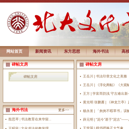
网站首页
新闻资讯
东方思想
海外书法
高
碑帖文房
碑帖文房
王岳川 | 书法印章文化之美雅
碑帖文房
王岳川 | 《淳化阁帖》《大
王方 | 学富而韵浅 守古难出
黄光明 张鹏雁 | 《神龙兰
海外书法
更多>>
杨永发 | 「匆匆不暇草书」误
殷思琴 | 书法教育在来华留...
薛元明 | “泥今”甚于“泥古
王世国 | 楷书呼唤正大气象
王昭容 | 文化书法的教学理...