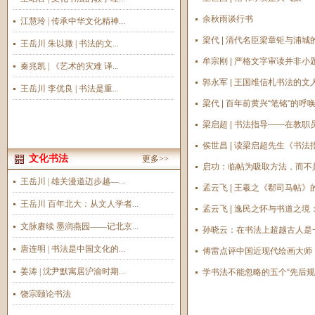
余秋雨谈行书
江慧玲 | 传承中华文化精神...
梁代 | 清代名臣梁章钜与浦城
王岳川 朱以撒 | 书法的文...
牟宗刚 | 严格文字审读并非小
秦兆凯 | 《艺术的灾难 译...
郭永军 | 王国维信札书法的
王岳川 李优良 | 书法是重...
梁代 | 百年前黄兴“笔铭”的呼
梁启超 | 书法指导——在教
侯世昌 | 读梁启超先生《书
文化书法
更多>>
启功：临帖为吸取方法，而不
王岳川 | 雄关漫道迈步越—...
孟云飞 | 王羲之《郗司马帖
王岳川 百年北大：从文人学者...
孟云飞 | 逸民之怀与书道之
文脉赓续 墨润燕园——记北京...
孙晓云：在书法上超越古人是
唐连明 | 书法是中国文化的...
傅雷点评中国近现代绘画大师
姜涛 | 沈尹默寓居沪渝时期...
学书法不能忽略的五个“先后规
饶宗颐论书法