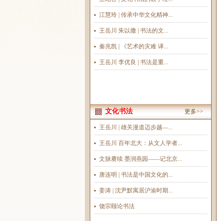
江慧玲 | 传承中华文化精神...
王岳川 朱以撒 | 书法的文...
秦兆凯 | 《艺术的灾难 译...
王岳川 李优良 | 书法是重...
文化书法
更多>>
王岳川 | 雄关漫道迈步越—...
王岳川 百年北大：从文人学者...
文脉赓续 墨润燕园——记北京...
唐连明 | 书法是中国文化的...
姜涛 | 沈尹默寓居沪渝时期...
饶宗颐论书法