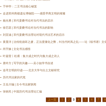
于钟华：二王书法核心秘笈
走进郑州商都遗址博物院——感受早商文明的璀璨
杨光勇 | 宋代姜夔书论对当代书法的启示
徐艺窈 | 宋代姜夔书论对当代书法的影响
刘宜涵 | 宋代姜夔书法理论对现代书法艺术的启示
黄显洋 | 治传统崩坏之虞，正法度僵化之弊，纠当代时风之乱——论《续书谱》文
尚宇姝 | 文化书法感悟
叶嘉莹丨杜甫：集大成之时代与集大成之诗人
唐吟方 | 写字的兴趣——吴小如学书自述
追寻文明的印迹——北京大学与出土文献研究
历代书法家的代笔
王岳川编 | 古今书法家轶闻
张铁民 | 中国历代书法理论汇编
上一页
1
2
3
4
5
6
7
8