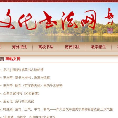
想
海外书法
高校书法
历代书法
教学招生
碑帖文房
启功 | 旧题张旭草书古诗帖辨
王东亭 | 草书与楷书，道家与儒家
王东亭 | 躺在《万岁通天帖》里的千古秘密
众多名家同写《沁园春雪》
孟云飞 | 流行书风浅议
时胜勋 | 清气、正气、中气、和气——作为当代中国美学精神新形态的正大气象
“车同轨，书同文，行同伦”的文化意义