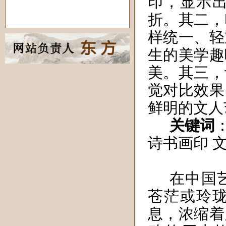
印，显示
折。其二，
样统一
、
轻
生
的美学趣
美
。
其
三
，
觉对比效果
鲜明的
文人
关键词
诗书画印 
在中国
苍茫或玲
息，浓缩着