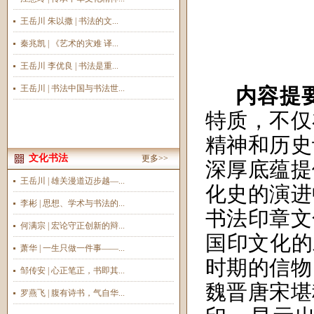
王岳川 朱以撒 | 书法的文...
秦兆凯 | 《艺术的灾难 译...
王岳川 李优良 | 书法是重...
王岳川 | 书法中国与书法世...
内容提
特质，不仅
精神和历史
文化书法
更多>>
深厚底蕴提
王岳川 | 雄关漫道迈步越—...
化史的演进
李彬 | 思想、学术与书法的...
书法印章文
何满宗 | 宏论守正创新的辩...
国印文化的
萧华 | 一生只做一件事——...
时期的信物
邹传安 | 心正笔正，书即其...
魏晋
唐宋
堪
罗燕飞 | 腹有诗书，气自华...