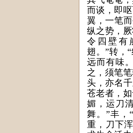
而谈，即呕
翼，一笔而
纵之势，厥
令四壁有
翅。”转，
远而有味
之，须笔笔
头，亦名千
苍老者，如
媚，运刀
舞。”丰，
重，刀下浑