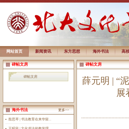
网站首页
新闻资讯
东方思想
海外书法
高
碑帖文房
碑帖文房
碑帖文房
薛元明 | 
展
海外书法
更多>>
殷思琴 | 书法教育在来华留...
王昭容 | 文化书法的教学理...