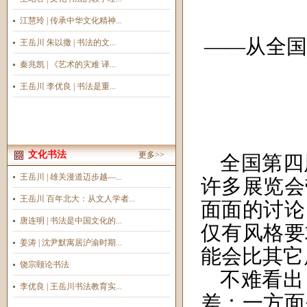
江慧玲 | 传承中华文化精神...
——从全国
王岳川 朱以撒 | 书法的文...
秦兆凯 | 《艺术的灾难 译...
王岳川 李优良 | 书法是重...
文化书法
更多>>
全国第四
王岳川 | 雄关漫道迈步越—...
许多展览会
王岳川 百年北大：从文人学者...
面面的讨论
唐连明 | 书法是中国文化的...
仅有风格要
姜涛 | 沈尹默寓居沪渝时期...
能会比其它
饶宗颐论书法
不难看出
李优良 | 王岳川书法教育实...
差：一方面