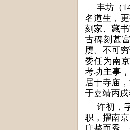
丰坊（1
名道生，更
刻家、藏书
古碑刻甚
赝、不可穷
委任为南京
考功主事，
居于寺庙，
于嘉靖丙戌
许初，
职，擢南京
庄整而秀，