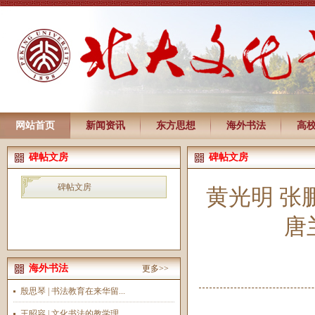
网站首页
新闻资讯
东方思想
海外书法
高
碑帖文房
碑帖文房
碑帖文房
黄光明 张
唐
海外书法
更多>>
殷思琴 | 书法教育在来华留...
王昭容 | 文化书法的教学理...