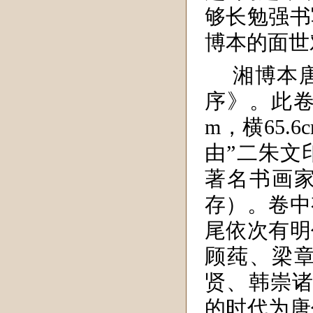
够长勉强书
博本的面世
湘博本
序》。此卷
m，横65.
由”二朱文
著名书画家
存）。卷中
尾依次有明
顾莼、梁
贤、韩崇诸
的时代为唐