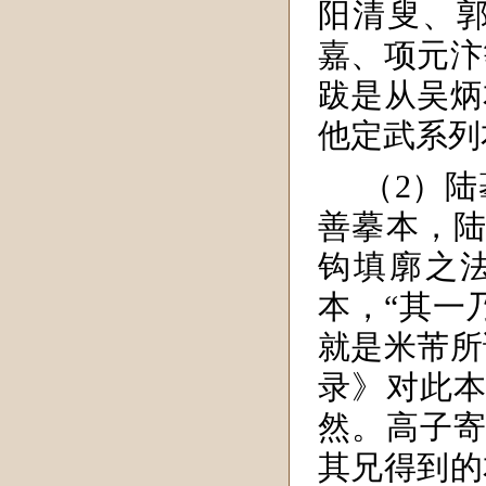
阳清叟、
嘉、项元汴
跋是从吴炳
他定武系列
（2）
善摹本，陆
钩填廓之
本，“其一
就是米芾所
录》对此本
然。高子寄
其兄得到的