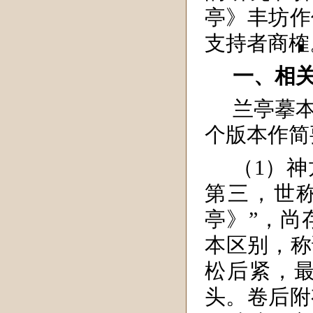
亭》丰坊作
支持者商榷
一、相
兰亭摹
个版本作简
（1）
第三，世
亭》”，尚
本区别，称
松后紧，最
头。卷后附