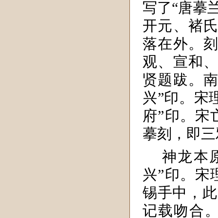
写了“唐摹
开元、褚氏
落在外。刻
观、宣和、
贤题跋。南
兴”印。宋
府”印。宋
摹刻，即三
神龙本
兴”印。宋
锡手中，此
记载吻合。