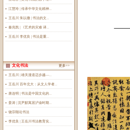
江慧玲 | 传承中华文化精神...
王岳川 朱以撒 | 书法的文...
—
秦兆凯 | 《艺术的灾难 译...
王岳川 李优良 | 书法是重...
文化书法
更多>>
王岳川 | 雄关漫道迈步越—...
王岳川 百年北大：从文人学者...
唐连明 | 书法是中国文化的...
姜涛 | 沈尹默寓居沪渝时期...
饶宗颐论书法
李优良 | 王岳川书法教育实...