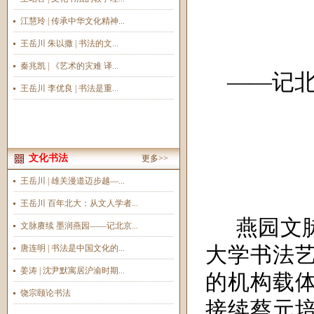
江慧玲 | 传承中华文化精神...
王岳川 朱以撒 | 书法的文...
秦兆凯 | 《艺术的灾难 译...
——记
王岳川 李优良 | 书法是重...
文化书法
更多>>
王岳川 | 雄关漫道迈步越—...
王岳川 百年北大：从文人学者...
燕园文
文脉赓续 墨润燕园——记北京...
唐连明 | 书法是中国文化的...
大学书法
姜涛 | 沈尹默寓居沪渝时期...
的机构载
饶宗颐论书法
接续蔡元