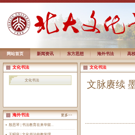
网站首页
新闻资讯
东方思想
海外书法
高
文化书法
文化书法
文化书法
文脉赓续 
海外书法
更多>>
殷思琴 | 书法教育在来华留...
王昭容 | 文化书法的教学理...