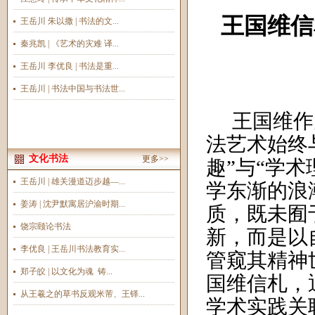
王国维信
王岳川 朱以撒 | 书法的文...
秦兆凯 | 《艺术的灾难 译...
王岳川 李优良 | 书法是重...
王岳川 | 书法中国与书法世...
王国维作
法艺术始终
文化书法
更多>>
趣”与“学
王岳川 | 雄关漫道迈步越—...
学东渐的浪
姜涛 | 沈尹默寓居沪渝时期...
质，既未囿
饶宗颐论书法
新，而是以
李优良 | 王岳川书法教育实...
管窥其精神
郑子皎 | 以文化为魂 铸...
国维信札，
从王羲之的草书反观米芾、王铎...
学术实践关