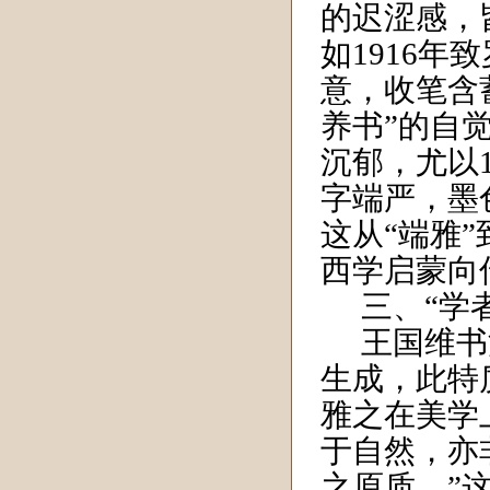
的迟涩感，
如
1916
年致
意，收笔含
养书”的自
沉郁，尤以
字端严，墨
这从“端雅
西学启蒙向
三、“学
王国维书
生成，此特
雅之在美学
于自然，亦
之原质。”