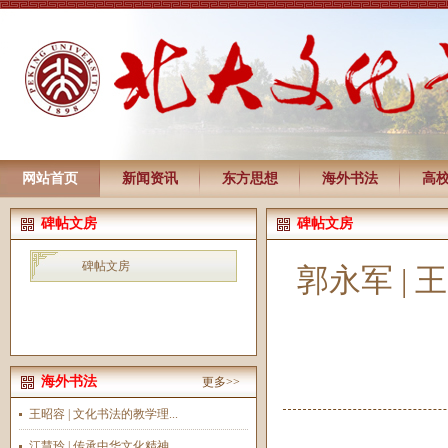
网站首页
新闻资讯
东方思想
海外书法
高
碑帖文房
碑帖文房
碑帖文房
郭永军 |
海外书法
更多>>
王昭容 | 文化书法的教学理...
江慧玲 | 传承中华文化精神...