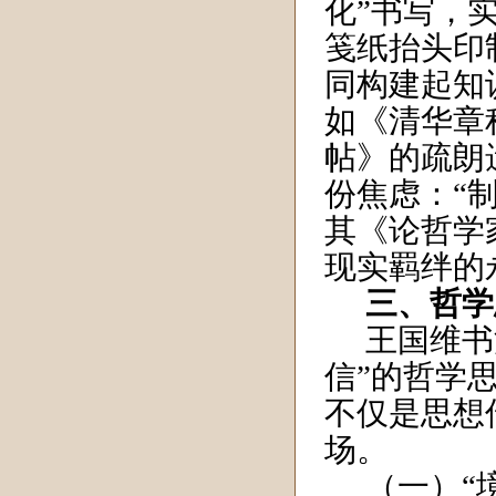
化”书写，
笺纸抬头印
同构建起知
如《清华章
帖》的疏朗
份焦虑：“
其《论哲学
现实羁绊的
三、哲学
王国维书
信”的哲学
不仅是思想
场。
（一）“