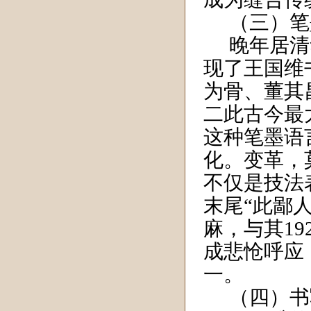
（三）笔
晚年居清
现了王国维
为骨、董其
二此古今最
这种笔墨语
化。变革，
不仅是技法
末尾“此鄙
麻，与其
19
成悲怆呼应
一。
（四）书