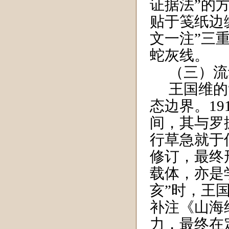
证据法”的
贴于笺纸边
文一注”三
蛇灰线。
（三）流
王国维的
态边界。
19
间，其与罗
行草急就于
修订，最终
载体，亦是
亥”时，王
补注《山海
力，最终在