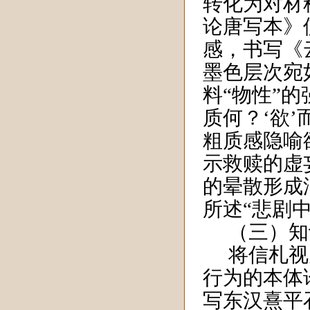
转化为对材
论唐写本》
感，书写《
墨色层次宛
料“物性”
质何？‘欲
粗质感隐喻
示救赎的虚
的晕散形成
所述“悲剧
（三）知
将信札视
行为的本体
写东汉熹平