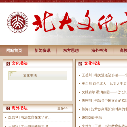
网站首页
新闻资讯
东方思想
海外书法
高
文化书法
文化书法
王岳川 | 雄关漫道迈步越—
文化书法
王岳川 百年北大：从文人学
文脉赓续 墨润燕园——记北
唐连明 | 书法是中国文化的指
海外书法
更多>>
姜涛 | 沈尹默寓居沪渝时期的
殷思琴 | 书法教育在来华留...
饶宗颐论书法
李优良 | 王岳川书法教育实践
王昭容 | 文化书法的教学理...