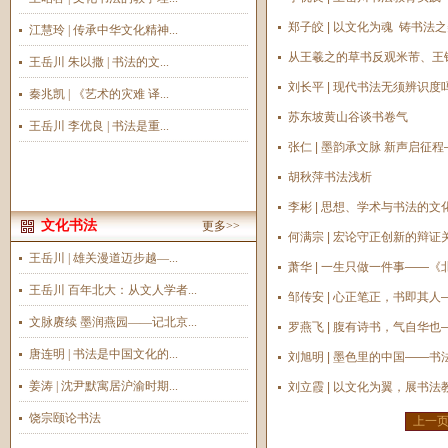
郑子皎 | 以文化为魂 铸书法
江慧玲 | 传承中华文化精神...
从王羲之的草书反观米芾、王
王岳川 朱以撒 | 书法的文...
刘长平 | 现代书法无须辨识度
秦兆凯 | 《艺术的灾难 译...
苏东坡黄山谷谈书卷气
王岳川 李优良 | 书法是重...
张仁 | 墨韵承文脉 新声启
胡秋萍书法浅析
李彬 | 思想、学术与书法的
文化书法
更多>>
何满宗 | 宏论守正创新的辩
王岳川 | 雄关漫道迈步越—...
萧华 | 一生只做一件事——
王岳川 百年北大：从文人学者...
邹传安 | 心正笔正，书即其
文脉赓续 墨润燕园——记北京...
罗燕飞 | 腹有诗书，气自华
唐连明 | 书法是中国文化的...
刘旭明 | 墨色里的中国——
姜涛 | 沈尹默寓居沪渝时期...
刘立霞 | 以文化为翼，展书
饶宗颐论书法
上一