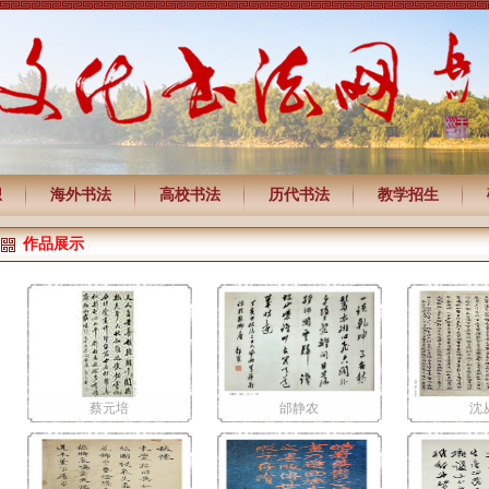
想
海外书法
高校书法
历代书法
教学招生
作品展示
蔡元培
邰静农
沈