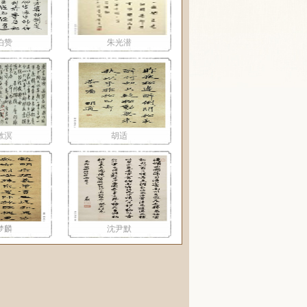
伯赞
朱光潜
漱溟
胡适
梦麟
沈尹默