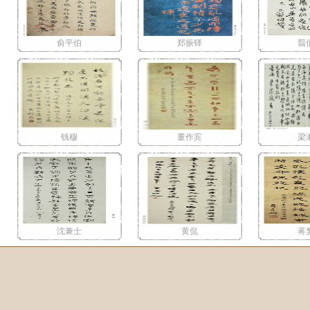
俞平伯
郑振铎
翦
钱穆
董作宾
梁
沈兼士
黄侃
蒋