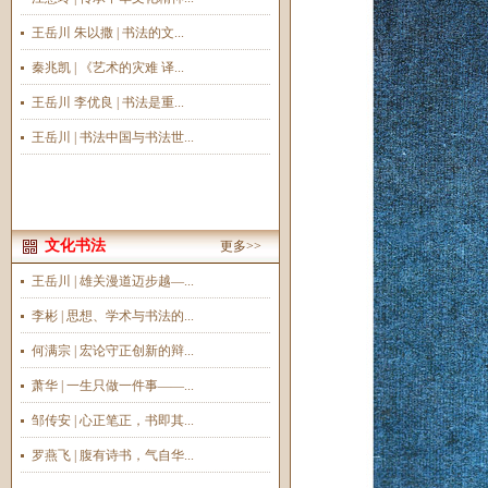
王岳川 朱以撒 | 书法的文...
秦兆凯 | 《艺术的灾难 译...
王岳川 李优良 | 书法是重...
王岳川 | 书法中国与书法世...
文化书法
更多>>
王岳川 | 雄关漫道迈步越—...
李彬 | 思想、学术与书法的...
何满宗 | 宏论守正创新的辩...
萧华 | 一生只做一件事——...
邹传安 | 心正笔正，书即其...
罗燕飞 | 腹有诗书，气自华...