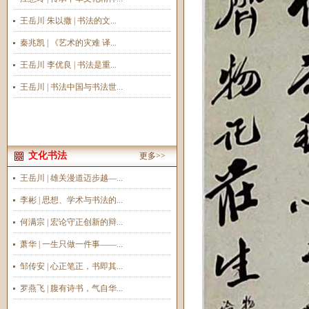
王岳川 朱以撒 | 书法的文...
秦兆凯 | 《艺术的灾难 译...
王岳川 李优良 | 书法是重...
王岳川 | 书法中国与书法世...
文化书法
更多>>
王岳川 | 雄关漫道迈步越—...
李彬 | 思想、学术与书法的...
何满宗 | 宏论守正创新的辩...
萧华 | 一生只做一件事——...
邹传安 | 心正笔正，书即其...
罗燕飞 | 腹有诗书，气自华...