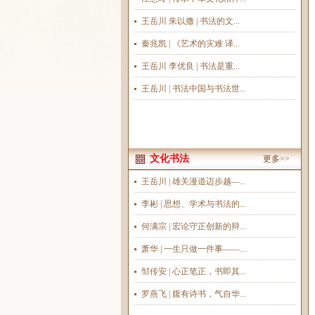
王岳川 朱以撒 | 书法的文...
秦兆凯 | 《艺术的灾难 译...
王岳川 李优良 | 书法是重...
王岳川 | 书法中国与书法世...
文化书法
更多>>
王岳川 | 雄关漫道迈步越—...
李彬 | 思想、学术与书法的...
何满宗 | 宏论守正创新的辩...
萧华 | 一生只做一件事——...
邹传安 | 心正笔正，书即其...
罗燕飞 | 腹有诗书，气自华...