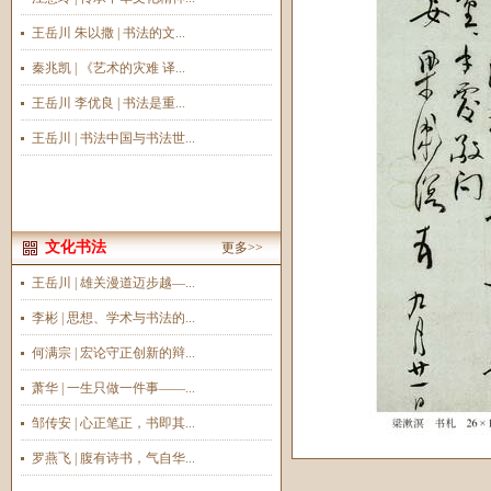
王岳川 朱以撒 | 书法的文...
秦兆凯 | 《艺术的灾难 译...
王岳川 李优良 | 书法是重...
王岳川 | 书法中国与书法世...
文化书法
更多>>
王岳川 | 雄关漫道迈步越—...
李彬 | 思想、学术与书法的...
何满宗 | 宏论守正创新的辩...
萧华 | 一生只做一件事——...
邹传安 | 心正笔正，书即其...
罗燕飞 | 腹有诗书，气自华...