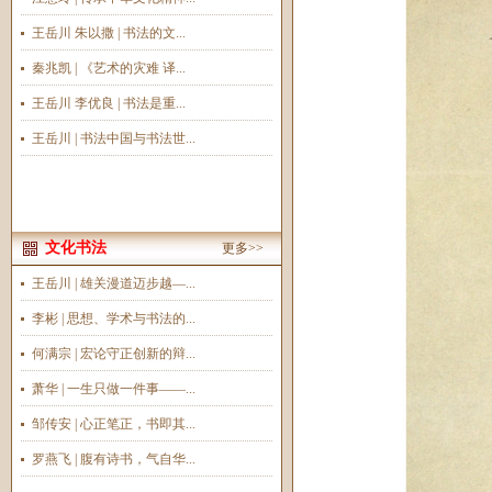
王岳川 朱以撒 | 书法的文...
秦兆凯 | 《艺术的灾难 译...
王岳川 李优良 | 书法是重...
王岳川 | 书法中国与书法世...
文化书法
更多>>
王岳川 | 雄关漫道迈步越—...
李彬 | 思想、学术与书法的...
何满宗 | 宏论守正创新的辩...
萧华 | 一生只做一件事——...
邹传安 | 心正笔正，书即其...
罗燕飞 | 腹有诗书，气自华...