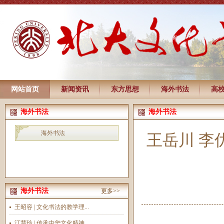
网站首页
新闻资讯
东方思想
海外书法
高
海外书法
海外书法
海外书法
王岳川 李
海外书法
更多>>
王昭容 | 文化书法的教学理...
江慧玲 | 传承中华文化精神...