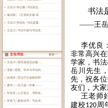
王岳川 朱以撒 | 书法的文...
书法
秦兆凯 | 《艺术的灾难 译...
——王岳
王岳川 李优良 | 书法是重...
王岳川 | 书法中国与书法世...
李优良
非常高兴在
文化书法
更多>>
学家，书法
王岳川 | 雄关漫道迈步越—...
岳川先生
李彬 | 思想、学术与书法的...
先，祝各位
何满宗 | 宏论守正创新的辩...
友们，大家
萧华 | 一生只做一件事——...
邹传安 | 心正笔正，书即其...
王老师
罗燕飞 | 腹有诗书，气自华...
建校
周
120