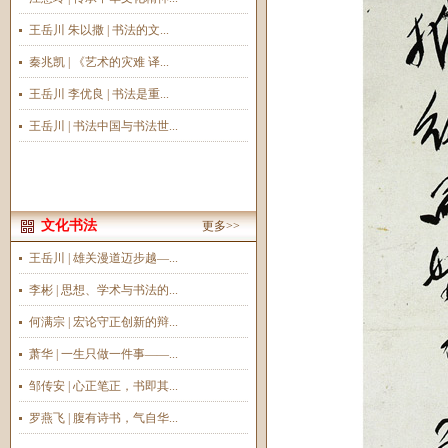
王岳川 朱以撒 | 书法的文...
秦兆凯 | 《艺术的灾难 译...
王岳川 李优良 | 书法是重...
王岳川 | 书法中国与书法世...
文化书法
更多>>
王岳川 | 雄关漫道迈步越—...
李彬 | 思想、学术与书法的...
何满宗 | 宏论守正创新的辩...
萧华 | 一生只做一件事——...
邹传安 | 心正笔正，书即其...
罗燕飞 | 腹有诗书，气自华...