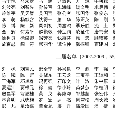
马子恺 马未定 马 澜 尹热风 方 斌 牛耕耘 
刘波亮 刘智先 孙传宝 朱海峰 汤文明 米启伟 
冷维宇 吴天智 吴国宝 张公者 张国华 张俊东 
李 萌 杨默含 沈得一 萧 华 陈正英 陈 刚 
陈 博 陈 新 周剑初 周嘉鸿 季乐胜 泥 土 
金 辉 何素平 赵聚敬 钟宝驹 凌征伟 唐书安 
徐树良 徐谋卿 翁芳友 钱惠芬 顾 忠 顾锋英 
施百忍 阎 涛 赖丽华 谭伯仲 颜振卿 霍建国 
二届名单（
2007-2009，
刘 枫 刘宝民 邢全宁 孙兴泉 李 彪 李 强 
陈 曦 陈 罡 吴晓东 王云龙 王宝平 王道和 
王海军 邓旭春 冯再强 石印文 叶 浓 朱中原 
夏运江 贾根元 徐 健 徐小玲 芮梦莎 徐桂明 
殷昌军 翁燃桂 黄 戈 蒋廉邓 邹越超 张宏伟 
林育明 武晓梅 罗 宏 罗 杰 周雪松 周长城 
彭 凡 童汝嘉 董金龙 廖 丹 潘爱国 潘 捷 