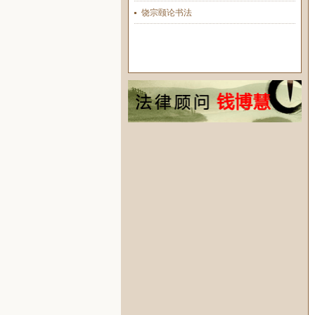
饶宗颐论书法