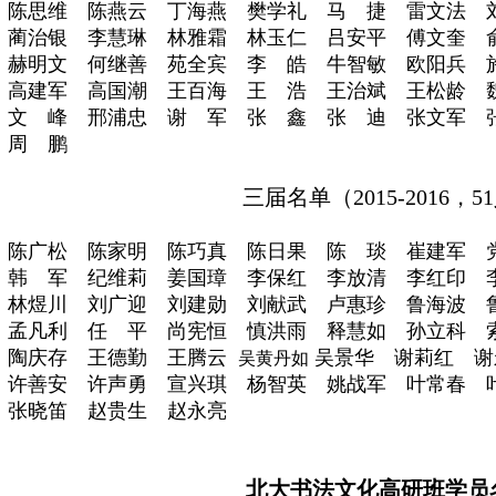
陈思维 陈燕云 丁海燕 樊学礼 马 捷 雷文法 
蔺治银 李慧琳 林雅霜 林玉仁 吕安平 傅文奎 
赫明文 何继善 苑全宾 李 皓 牛智敏 欧阳兵 
高建军 高国潮 王百海 王 浩 王治斌 王松龄 
文 峰 邢浦忠 谢 军 张 鑫 张 迪 张文军 
周 鹏
三届名单（
2015-2016，
陈广松 陈家明 陈巧真 陈日果 陈 琰 崔建军 
韩 军 纪维莉 姜国璋 李保红 李放清 李红印 
林煜川 刘广迎 刘建勋 刘献武 卢惠珍 鲁海波 
孟凡利 任 平 尚宪恒 慎洪雨 释慧如 孙立科 
陶庆存 王德勤 王腾云
吴景华 谢莉红 谢
吴黄丹如
许善安 许声勇 宣兴琪 杨智英 姚战军 叶常春 
张晓笛 赵贵生 赵永亮
北大书法文化高研班学员