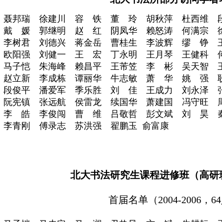
聂邦瑞 徐建川 容 铁 董 玲 胡秋萍 杜西维 
戴 媛 郭继明 赵 红 阴凤华 赖怒涛 何满宗 
李树君 刘德兴 蒋金岳 曹桂生 李波辉 缪 铮 
欧阳强 刘健一 王 宏 丁永明 王月琴 王健科 
马子恺 朱海峰 赖昌平 王芾笠 李 彬 吴天智 
赵立新 李成栋 谭丽华 牛志敏 萧 华 姚 强 
段俊平 潘爱军 季乐胜 刘 佳 王成力 刘永泽 
阮宪镇 张远航 侯雷龙 续国华 萧建国 冯守旺 
李 皓 李俊闯 曹 维 吕敬哲 彭文斌 刘 昊 
李青刚 傅录志 苏洪强 翟鹏玉 俞富康
北大书法研究生课程进修班（高研
首届名单（
2004-2006，