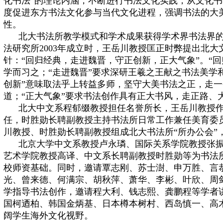
化书法”的理论内涵，不断进行书法文化实践，从文化
度促进东方书法文化参与当代文化进程，强调书法的大
性。
北大书法所教学模式和学术成果获得学术界书法界的
法研究所2003年成立时，王岳川教授匡正时弊提出北
针：“回归经典，走进魏晋，守正创新，正大气象”。“
学而习之；“走进魏晋”要求深研王羲之王献之书法美学
创新”意味取法乎上转益多师，坚守大美书法之正，走
道；“正大气象”要求书法创作具有正大书风，走正路、
北大中文系程郁缀教授担任名誉所长，王岳川教授作
任，时胜勋长聘副教授主持书法所日常工作兼任美育委
川教授、时胜勋长聘副教授组成北大书法所“所办公会”
北京大学中文系教授卢永璘、国际关系学院教授张振
艺术学院教授高译、中文系长聘副教授时胜勋等为书法
校师资基础。同时，邀请
覃志刚、苏士澍、申万胜、言
光、曾来德、何满宗、胡秋萍、萧华、李彬、叶欣、周
学指导书法创作，邀请程大利、钱志熙、龚鹏程等学者
国柯迺柏、韩国金炳基、日本樽本树村、西岛慎一、高
阔学生海外文化视野。