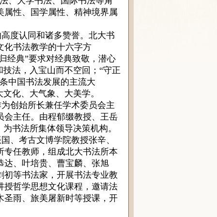
书法、大学书法、国际书法等角
美属性、国学属性、精神境界属
高度认同和诸多赞誉。北大书
大文化书法教学的十六字方
回归经典”要求对经典致敬，潜心
和技法，入宝山而不
空回；“守正
一条中国书法发展的主流大
大文化、大气象、大美学。
为创始所长兼任学术委员会主
员会主任。由程郁缀教授、王岳
，为书法所集体领导决策机构。
国、考古文博学院教授张辛、
所专任教师，组成北大书法所本
恭达、叶培贵、曹宝麟、张旭
剑初
等书法家，开展书法专业教
讲授哲学思想文化课程，邀请法
木圣雨、旅美屠新时等授课，开