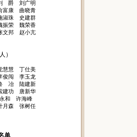
刘 爵 刘广明
俞富康 曲晓青
施淑珠 史建群
魏振荣 魏荣香
张文邦 赵小亢
51人）
党慧慧 丁仕美
李俊闯 李玉龙
鲁 冶 陆建新
索建功 唐新华
永和 许海峰
叶月森 张树任
名单