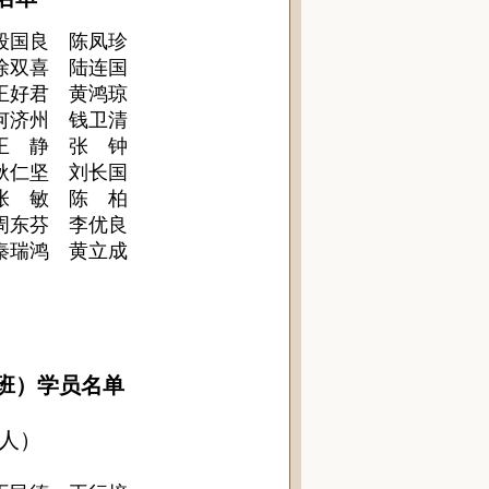
段国良 陈凤珍
徐双喜 陆连国
王好君 黄鸿琼
何济州 钱卫清
王 静 张 钟
耿仁坚 刘长国
张 敏 陈 柏
周东芬 李优良
秦瑞鸿 黄立成
班）学员名单
64人）