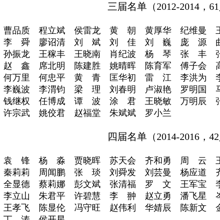
三届名单（
2012-2014，
曹品质 程立斌 侯雷龙 黄 朝 黄厚华 纪维曼 
李 舜 廖诏清 刘 斌 刘 佳 刘 巍 庞 源 
孙振龙 王稼丰 王晓南 肖纪波 杨 琴 张 丰 
赵 鑫 席北明 陈建胜 姚晴晖 陈育军 傅子会 
何万里 何忠平 黄 青 匡华初 雷 江 李洪为 
李巍波 李渭钧 梁 理 刘春明 卢淑艳 罗明国 
钱继权 任博成 谭 波 涂 君 王晓敏 万明辰 
许宗武 姚佼君 赵福堂 朱斌斌 罗小兰
四届名单（
2014-2016，
袁 锋 杨 淼 贾晓晖 苏天会 齐和勇 周 云 
秦莉莉 周闻鹏 张 琰 刘舜发 刘芸曼 杨应道 
全显德 蔡莉娜 彭文斌 张清福 罗 文 王军宝 
李立山 朱君平 许碧慧 李 翀 赵立勇 潘飞星 
王孝飞 陈显伦 冯守旺 赵伟利 华婧辰 陈新文 
丁 涛 侯开星