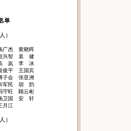
名单
71人）
杨广杰 黄晓晖
赵兴智 袁 健
高 岚 李 冰
段俊平 王国宾
傅子会 张亚洲
靳军民 胡 韵
冯守旺 顾云彬
杨卫国 安 轩
王月江
41人）