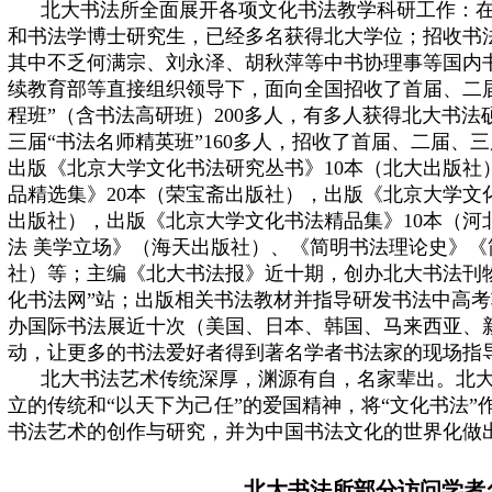
北大书法所全面展开各项文化书法教学科研工作：
和书法学博士研究生，已经多名获得北大学位；
招收书
其中不乏何满宗、刘永泽、胡秋萍等中书协理事等国内
续教育部等直接组织领导下，面向全国招收了首届、二
程班”（含书法高研班）200多人，有多人获得北大书
三届“书法名师精英班”160多人，招收了首届、二届、三
出版《北京大学文化书法研究丛书》10本（北大出版社
品精选集》20本（荣宝斋出版社），出版《北京大学文
出版社），出版《北京大学文化书法精品集》10本（河
法 美学立场》（海天出版社）、《简明书法理论史》
社）等；主编《北大书法报》近十期，创办北大书法刊
化书法网”站；出版相关书法教材并指导研发书法中高
办国际书法展近十次（美国、日本、韩国、马来西亚、
动，让更多的书法爱好者得到著名学者书法家的现场指
北大书法艺术传统深厚，渊源有自，名家辈出。北大
立的传统和“以天下为己任”的爱国精神，将“文化书法
书法艺术的创作与研究，并为中国书法文化的世界化做
北大书法所部分访问学者