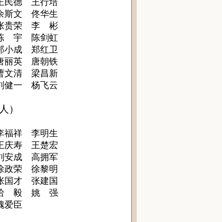
王民德 王行培
余斯文 佟华生
张贵荣 李 彬
陈 宇 陈剑虹
郑小成 郑红卫
唐丽英 唐朝铁
曹文清 梁昌新
刘健一 杨飞云
55人）
李福祥 李明生
王庆寿 王楚宏
刘安成 高拥军
徐政荣 徐黎明
张国才 张建国
哈 毅 姚 强
魏爱臣