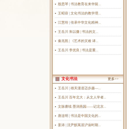
殷思琴 | 书法教育在来华留...
王昭容 | 文化书法的教学理...
江慧玲 | 传承中华文化精神...
王岳川 朱以撒 | 书法的文...
秦兆凯 | 《艺术的灾难 译...
王岳川 李优良 | 书法是重...
文化书法
更多>>
王岳川 | 雄关漫道迈步越—...
王岳川 百年北大：从文人学者...
文脉赓续 墨润燕园——记北京...
唐连明 | 书法是中国文化的...
姜涛 | 沈尹默寓居沪渝时期...