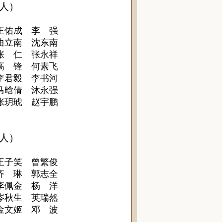
61人）
王佑成 李 强
曲立南 沈东南
张 仁 张永祥
高 锋 何素飞
李君毅 李书河
马晗倩 沐永强
张玥琥 赵宇鹏
42人）
王子笑 曾繁俊
齐 琳 郭志全
李佩金 杨 洋
岑秋生 英瑞然
金文姬 邓 波