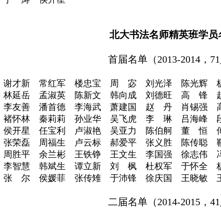
北大书法名师精英班学员
首届名单（
2013-2014，
谢才新 常红军 楼忠宝 周 宓 刘光泽 陈光辉 
林延岳 孟淑英 陈新文 韩向成 刘德旺 高 锋 
李友善 潘首德 李海武 萧建国 赵 丹 肖锡强 
褚怀林 秦莉莉 孙业华 吴飞虎 李 琳 吕海峰 
侯开星 任宝利 卢淑艳 吴亚力 陈伯舸 董 恒 
张荣磊 周福生 卢云标 郝爱平 张义胜 陈传聪 
周胜平 余兰彬 王铁铮 王文生 李国强 徐志伟 
李智慧 韩斌生 谭立新 刘 枫 杜权军 于怀全 
张 尔 侯媛菲 张传雉 于沛锋 徐庆国 王晓敏 
二届名单（
2014-2015，