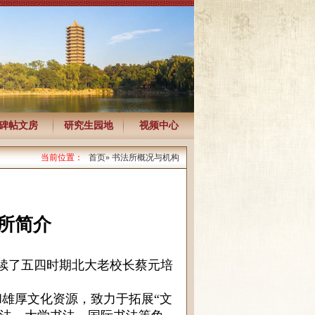
碑帖文房
研究生园地
视频中心
当前位置：
首页
» 书法所概况与机构
所简介
接续了五四时期北大老校长蔡元培
雄厚文化资源，致力于拓展“文