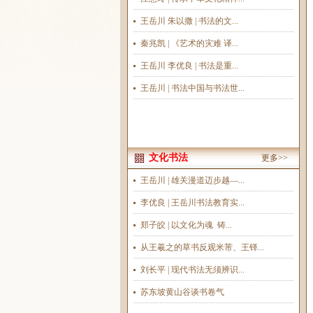
王岳川 朱以撒 | 书法的文...
秦兆凯 | 《艺术的灾难 译...
王岳川 李优良 | 书法是重...
王岳川 | 书法中国与书法世...
文化书法
更多>>
王岳川 | 雄关漫道迈步越—...
李优良 | 王岳川书法教育实...
郑子皎 | 以文化为魂 铸...
从王羲之的草书反观米芾、王铎...
刘长平 | 现代书法无须辨识...
苏东坡黄山谷谈书卷气