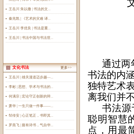
王岳川 朱以撒 | 书法的文...
秦兆凯 | 《艺术的灾难 译...
王岳川 李优良 | 书法是重...
王岳川 | 书法中国与书法世...
通过两
文化书法
更多>>
书法的内
王岳川 | 雄关漫道迈步越—...
独特
艺术
李彬 | 思想、学术与书法的...
离我们并
何满宗 | 宏论守正创新的辩...
书法源
萧华 | 一生只做一件事——...
邹传安 | 心正笔正，书即其...
聪明智慧
罗燕飞 | 腹有诗书，气自华...
点，用最