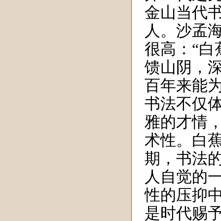
金山
当代
人
。沙孟
很高
：“
馈山阴，
百年来能为
书法
不仅
雅的
才情
术性。白
期，书法
人自觉的
性的压抑
是时代赐