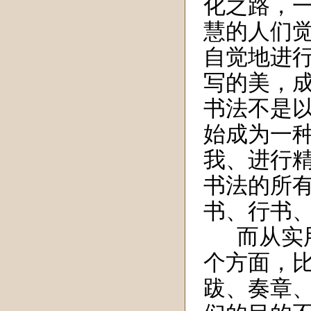
化之路，
慧的人们
自觉地进
写的美，
书法不是
始成为一
我、进行
书法的所
书、行书
而
从
实
个
方面，
跋
、
奏章