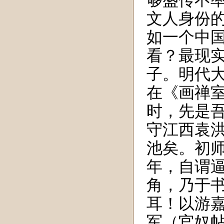
够盛传不
文人身份
如
一个中
看？最
现
子。
明代
在《画禅
时，先是
守江西袁
池矣。初
年，自谓
角，乃于
耳！以游
军（官奴