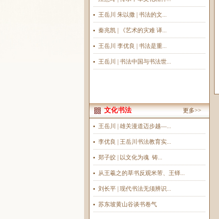
王岳川 朱以撒 | 书法的文...
秦兆凯 | 《艺术的灾难 译...
王岳川 李优良 | 书法是重...
王岳川 | 书法中国与书法世...
文化书法
更多>>
王岳川 | 雄关漫道迈步越—...
李优良 | 王岳川书法教育实...
郑子皎 | 以文化为魂 铸...
从王羲之的草书反观米芾、王铎...
刘长平 | 现代书法无须辨识...
苏东坡黄山谷谈书卷气