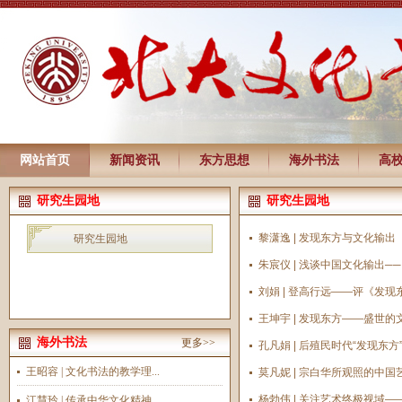
网站首页
新闻资讯
东方思想
海外书法
高
研究生园地
研究生园地
黎潇逸 | 发现东方与文化输出
研究生园地
朱宸仪 | 浅谈中国文化输出─
刘娟 | 登高行远——评《发现
王坤宇 | 发现东方——盛世的
海外书法
更多>>
孔凡娟 | 后殖民时代“发现东
王昭容 | 文化书法的教学理...
莫凡妮 | 宗白华所观照的中
杨勃伟 | 关注艺术终极视域
江慧玲 | 传承中华文化精神...