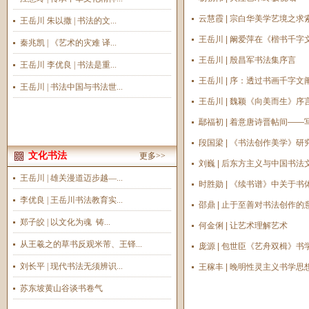
云慧霞 | 宗白华美学艺境之求
王岳川 朱以撒 | 书法的文...
王岳川 | 阚爱萍在《楷书千字
秦兆凯 | 《艺术的灾难 译...
王岳川 | 殷昌军书法集序言
王岳川 李优良 | 书法是重...
王岳川 | 序：透过书画千字
王岳川 | 书法中国与书法世...
王岳川 | 魏颖《向美而生》序
鄢福初 | 着意唐诗晋帖间—
段国梁 | 《书法创作美学》研
文化书法
更多>>
刘巍 | 后东方主义与中国书法
王岳川 | 雄关漫道迈步越—...
时胜勋 | 《续书谱》中关于
李优良 | 王岳川书法教育实...
邵鼎 | 止于至善对书法创作的
郑子皎 | 以文化为魂 铸...
何金俐 | 让艺术理解艺术
从王羲之的草书反观米芾、王铎...
庞源 | 包世臣《艺舟双楫》书
刘长平 | 现代书法无须辨识...
王稼丰 | 晚明性灵主义书学
苏东坡黄山谷谈书卷气