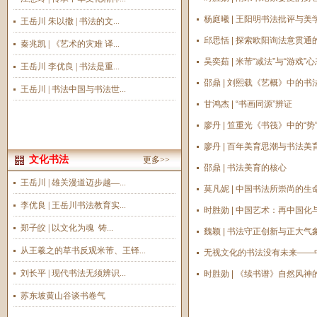
杨庭曦 | 王阳明书法批评与美
王岳川 朱以撒 | 书法的文...
邱思恬 | 探索欧阳询法意贯
秦兆凯 | 《艺术的灾难 译...
吴奕茹 | 米芾“减法”与“游戏”
王岳川 李优良 | 书法是重...
邵鼎 | 刘熙载《艺概》中的书法
王岳川 | 书法中国与书法世...
甘鸿杰 | “书画同源”辨证
廖丹 | 笪重光《书筏》中的“势
廖丹 | 百年美育思潮与书法美
文化书法
更多>>
邵鼎 | 书法美育的核心
王岳川 | 雄关漫道迈步越—...
莫凡妮 | 中国书法所崇尚的生
李优良 | 王岳川书法教育实...
时胜勋 | 中国艺术：再中国化
郑子皎 | 以文化为魂 铸...
魏颖 | 书法守正创新与正大气
从王羲之的草书反观米芾、王铎...
无视文化的书法没有未来——
刘长平 | 现代书法无须辨识...
时胜勋 | 《续书谱》自然风
苏东坡黄山谷谈书卷气