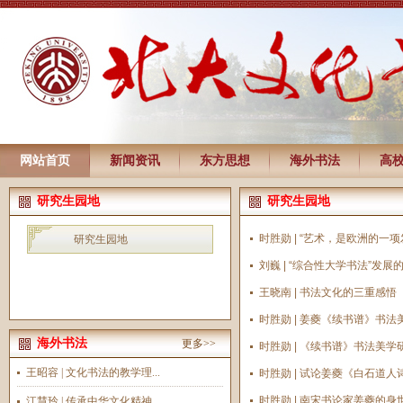
网站首页
新闻资讯
东方思想
海外书法
高
研究生园地
研究生园地
时胜勋 | “艺术，是欧洲的一项
研究生园地
刘巍 | “综合性大学书法”发展
王晓南 | 书法文化的三重感悟
时胜勋 | 姜夔《续书谱》书
海外书法
更多>>
时胜勋 | 《续书谱》书法美
王昭容 | 文化书法的教学理...
时胜勋 | 试论姜夔《白石道
时胜勋 | 南宋书论家姜夔的
江慧玲 | 传承中华文化精神...