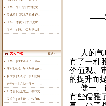
王岳川 朱以撒 | 书法的文...
秦兆凯 | 《艺术的灾难 译...
——
王岳川 李优良 | 书法是重...
王岳川 | 书法中国与书法世...
人的气
文化书法
更多>>
有了一种
王岳川 | 雄关漫道迈步越—...
价值观、
李彬 | 思想、学术与书法的...
何满宗 | 宏论守正创新的辩...
的提升而
萧华 | 一生只做一件事——...
健一、
邹传安 | 心正笔正，书即其...
有些儒雅
罗燕飞 | 腹有诗书，气自华...
事，少了