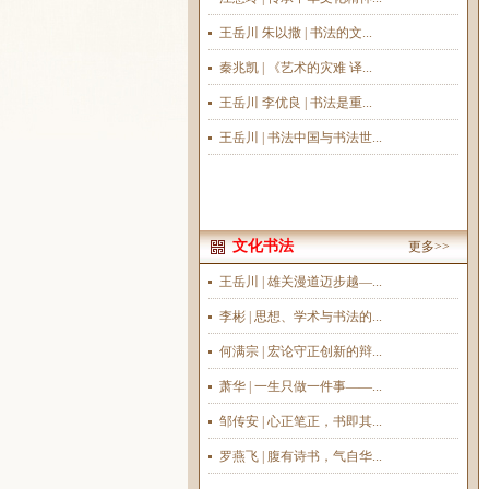
王岳川 朱以撒 | 书法的文...
秦兆凯 | 《艺术的灾难 译...
王岳川 李优良 | 书法是重...
王岳川 | 书法中国与书法世...
文化书法
更多>>
王岳川 | 雄关漫道迈步越—...
李彬 | 思想、学术与书法的...
何满宗 | 宏论守正创新的辩...
萧华 | 一生只做一件事——...
邹传安 | 心正笔正，书即其...
罗燕飞 | 腹有诗书，气自华...