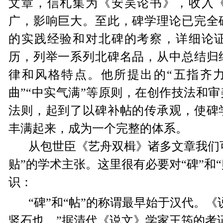
文章，信札集为《安吴论书》，收入
广，影响巨大。至此，碑学理论已完全
的实践经验和对北碑的考察，详细论
历，列举一系列北碑名品，从中总结归
律和风格特点。他所提出的“五指齐力
曲”“中实气满”等原则，在创作技法和
法则，起到了以碑补帖的传承观，使碑
丰满起来，成为一个完整的体系。
从包世臣《艺舟双楫》诸多文章我们
贴
”的学术主张。这里很有必要对“
碑
”和“
识：
“
碑
”和“
帖
”
的称谓最早始于汉
代。《
竖石也。”
据清代《说文》学家王筠的考