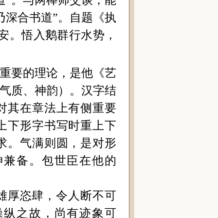
道”。与两棒师交谈，能
乃深合书道”。自题《执
安。悟入鹅群行水势，
分重要的理论，是他《艺
（气质、神韵）。汉字结
对其在章法上有侧重要
上下形字书写时重上下
求。气满则圆，是对形
神兼备。
包世臣在他的
雄厚恣肆，令人断不可
操纵之故，尚有迹象可