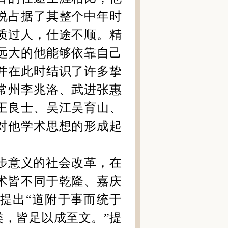
说占据了其整个中年时
质过人，仕途不顺。精
远大的他能够依靠自己
并在此时结识了许多挚
常州李兆洛、武进张惠
王良士、吴江吴育山、
对他学术思想的形成起
步意义的社会改革，在
术皆不同于乾隆、嘉庆
提出“道附于事而统于
类，皆足以成至文。”提