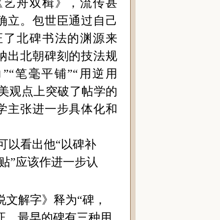
《艺舟双楫》，流传甚
确立。包世臣通过自己
证了北碑书法的渊源来
纳出北朝碑刻的技法规
”“笔毫平铺”
“用逆用
审美观点上突破了帖学的
学主张进一步具体化和
可以看出他“
以碑补
贴
”应该作进一步认
说文解字》释为“碑，
证，最早的碑有
三
种用