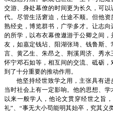
交游、身处幕僚的时间更为长久，可以
代。尽管生活窘迫，仕途不顺。但他资
熟经史，博览群书，广学多才。让志向
的所学，以布衣幕僚遨游于公卿之间，
友，如嘉定钱坫、阳湖张琦、钱鲁斯、
言、黄乙生、朱昂之、荆溪周济、秀水
怀宁邓石如等，相互间的交流、砥砺，
到了十分重要的推动作用。
他坚持经世致学之用，主张具有进
当时社会上有一定影响。他的思想、学
以来一般学人，他论文贯穿经世之旨，
礼”、“事无大小苟能明其始卒，究其义