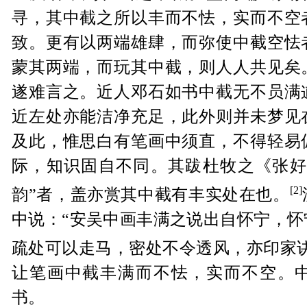
寻，其中截之所以丰而不怯，实而不空
致。更有以两端雄肆，而弥使中截空怯
蒙其两端，而玩其中截，则人人共见矣
遂难言之。近人邓石如书中截无不员满
近左处亦能洁净充足，此外则并未梦见
及此，惟思白有笔画中须直，不得轻易
际，知识固自不同。其跋杜牧之《张好
[2]
韵”者，盖亦赏其中截有丰实处在也。
中说：“安吴中画丰满之说出自怀宁，怀
疏处可以走马，密处不令透风，亦印家诀
让笔画中截丰满而不怯，实而不空。
书。