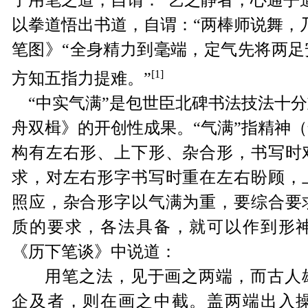
了用笔之道，自谓：“艺之静者，心通乎
以拳道悟出书道，自谓：“两棒师说舞，
笔图》“全身精力到毫端，定气先将两足
[1]
方知五指力提难。”
“中实气满”是包世臣北碑书法技法十
舟双楫》的开创性成果。
“气满”指精神
构有左右形、上下形、杂合形，书写时
求，对左右形字书写时重在左右盼顾，
照应，杂合形字以气满为重，要综合要
质的要求，各法具备，就可以作到形
《历下笔谈》中说道：
用笔之法，见于画之两端，而古人
企及者，则在画之中截。盖两端出入