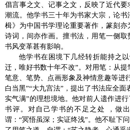
倡言事之文、记事之文，反映了近代要
潮流。他学书三十年为书家大宗，论书
楫》为中国书学理论重要著作，篆刻亦
诗词，间亦作画。擅书法，用笔一侧取
书风变革甚有影响。
他学书在困境下几经转折能持之以
迁，唯好书数十年不改”。对用笔：从提
笔意、笔势、点画形象及神情意趣等进行
白当黑”“大九宫法”，提出了书法应全面
实气满”的理想境地。他对前人遗作进行
书评。对自己学书的不足之处 ，做
谓：“冥悟虽深；实证终浅”。他不耻下