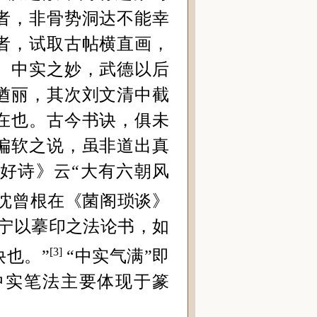
者，非骨势洞达不能幸
者，试取古帖横直画，
。中实之妙，武德以后
遒丽，其次刘文清中截
在也。古今书诀，俱未
偏软之说，虽非道出真
好诗》云“大有六朝风
沈曾根在《菌阁琐谈》
宁以摹印之法论书，如
[3]
也。”
“中实
气满
”即
中实笔法主要体现于篆