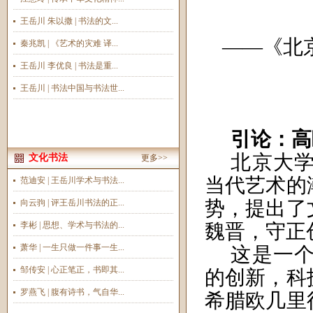
王岳川 朱以撒 | 书法的文...
——《
北
秦兆凯 | 《艺术的灾难 译...
王岳川 李优良 | 书法是重...
王岳川 | 书法中国与书法世...
引论：高
北京大
文化书法
更多>>
当代艺术的
范迪安 | 王岳川学术与书法...
势，提出了
向云驹 | 评王岳川书法的正...
李彬 | 思想、学术与书法的...
魏晋，守正
萧华 | 一生只做一件事一生...
这是一
邹传安 | 心正笔正，书即其...
的创新，科
罗燕飞 | 腹有诗书，气自华...
希腊欧几里