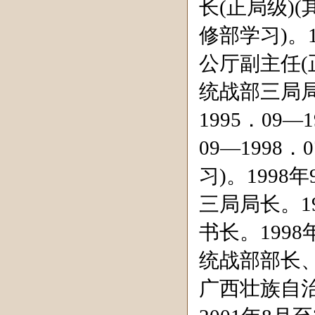
长
(
正局级
)(
修部学习
)
。
公厅副主任
(
统战部三局
1995
．
09
—
1
09
—
1998
．
0
习
)
。
1998
年
三局局长。
1
书长。
1998
统战部部长
广西壮族自