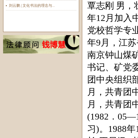
覃志刚 男，
刘云鹏 | 文化书法的理念与...
年
12
月加入
党校哲学专
年
9
月，江苏
南京钟山煤
书记、矿党
团中央组织
月，共青团
月，共青团
(1982
．
05
—
习
)
。
1988
年