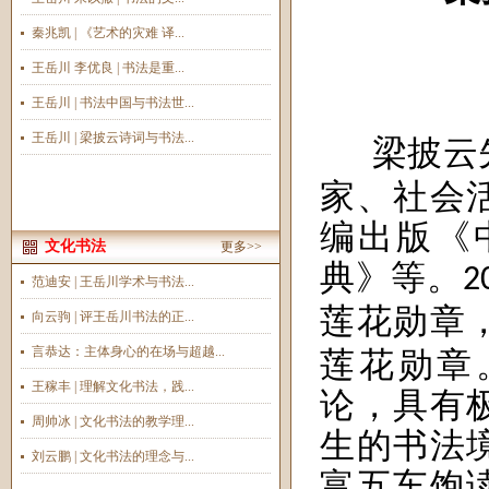
秦兆凯 | 《艺术的灾难 译...
王岳川 李优良 | 书法是重...
王岳川 | 书法中国与书法世...
王岳川 | 梁披云诗词与书法...
梁披云
家、社会
编
出版《
文化书法
更多>>
典》等。
2
范迪安 | 王岳川学术与书法...
莲花勋章
向云驹 | 评王岳川书法的正...
言恭达：主体身心的在场与超越...
莲花勋章
王稼丰 | 理解文化书法，践...
论，具有
周帅冰 | 文化书法的教学理...
生的书法
刘云鹏 | 文化书法的理念与...
富五车饱