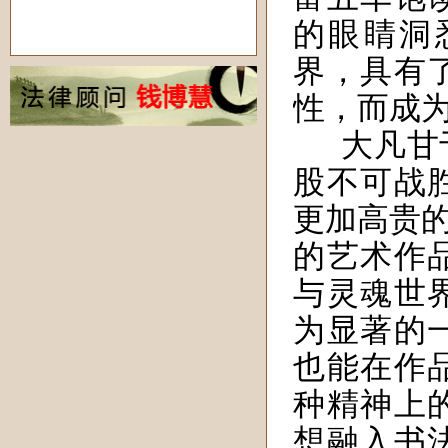
的眼睛洞
界，具有
性，而成
大凡甘
股不可战
更加高贵
的艺术作
与灵魂世
为显著的
也
能在作
种精神上
想
融入
书