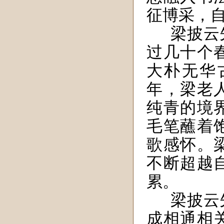
征博采，
梁披云
过几十个
大朴无华
年，梁老
纯青的境
毛笔蘸着
歌感怀。
不断超越
累。
梁披云
成
相通相