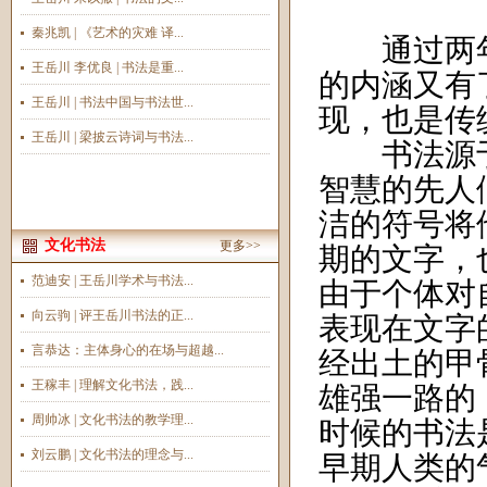
秦兆凯 | 《艺术的灾难 译...
通过两年
王岳川 李优良 | 书法是重...
的内涵又有
王岳川 | 书法中国与书法世...
现，也是传
王岳川 | 梁披云诗词与书法...
书法源于
智慧的先人
洁的符号将
文化书法
更多>>
期的文字，
范迪安 | 王岳川学术与书法...
由于个体对
向云驹 | 评王岳川书法的正...
表现在文字
言恭达：主体身心的在场与超越...
经出土的甲
王稼丰 | 理解文化书法，践...
雄强一路的
周帅冰 | 文化书法的教学理...
时候的书法
刘云鹏 | 文化书法的理念与...
早期人类的