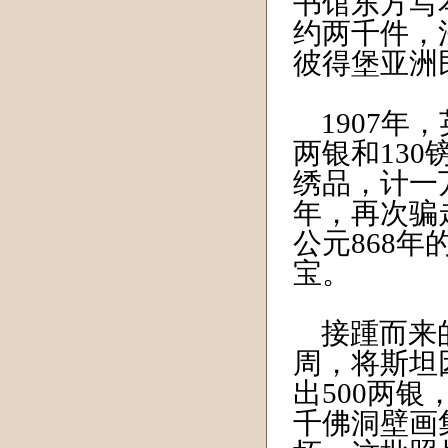
书馆东方写
约两千件，
彼得堡亚洲
1907年
两银和13
绣品，计一
年，再次骗
公元868
宝。
接踵而来的
周，将斯坦
出500两
千佛洞壁画