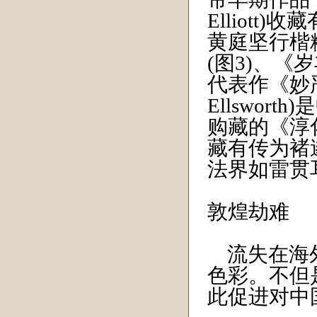
Elliot
黄庭坚行楷
(图3)、
代表作《妙严
Ellswo
购藏的《淳
藏有传为褚
法界如雷贯
敦煌劫难
流失在海外
色彩。不但
此促进对中