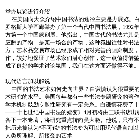
举办展览进行介绍
在美国向大众介绍中国书法的途径主要是办展览。
罗格斯大学画廊举办了第一个当代中国书法展，
1992
方第一个中国篆刻展。他指出，中国古代的书法尤其
应酬的产物，是某一场合的产物，这种氛围往往对书
方，艺术品交易市场已经形成了相对完善的画廊制度
作，较好地保证了艺术家们潜心创作，这一点值得借
成了良好的学术讨论氛围，我们在这方面还做得不够
现代语言加以解说
中国的书法艺术如何走向世界？白谦慎认为很重要的
术研究的水平。美国每年都有一些书法专题研究的著
学术机制鼓励专题性研究有一定关系。白谦慎花费了
——
十七世纪中国书法的嬗变》
4
月初将由三联书店出
备下一本专著，将研究重点转向吴大瀓。他说，只有
把历来被认为
“
不可说
”
的书法变为可以用现代语言加以
人类所理解、所接受的艺术。