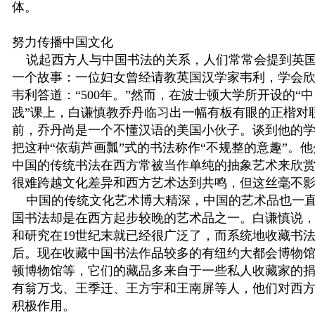
体。
努力传播中国文化
说起西方人与中国书法的关系，人们常常会提到英国
一个故事：一位妇女曾经请教英国汉学家韦利，学会
韦利答道：
“500
年。
”
然而，在波士顿大学所开设的
“
中
践
”
课上，白谦慎教乔丹临习出一幅有板有眼的正楷对
前，乔丹尚是一个不懂汉语的美国小伙子。谈到他的
把这种
“
依葫芦画瓢
”
式的书法称作
“
不规整的意趣
”
。他
中国的传统书法在西方常被当作单纯的抽象艺术来欣
很难跨越文化差异和西方艺术达到共鸣，但这丝毫不
中国的传统文化艺术博大精深，中国的艺术品也一直
国书法却是在西方起步较晚的艺术品之一。白谦慎说
和研究在
19
世纪末就已经很广泛了，而系统地收藏书
后。现在收藏中国书法作品较多的有纽约大都会博物
顿博物馆等，它们的藏品多来自于一些私人收藏家的
有翁万戈、王季迁、王方宇和王南屏等人，他们对西
积极作用。