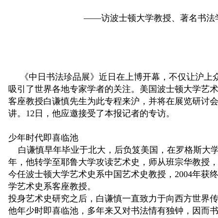
——访波士顿大学教授、著名书法
《中日书法珍品展》近日在上博开幕，不仅让沪上
吸引了世界各地专家学者的关注。美国波士顿大学艺
客座教授白谦慎先生为此专程来沪，并将在展览研讨
讲。
12
日，他应邀接受了本报记者的专访。
少年时代即喜临池
白谦慎早年毕业于北大，后负笈美国，在罗格斯大学
年，他转学至耶鲁大学攻读艺术史，师从班宗华教授
今任波士顿大学艺术史系中国艺术史教授，
2004
年获
学艺术史系客座教授。
投身艺术史研究之后，白谦慎一直致力于向西方世界
他年少时即喜临池，多年来又对书法情有独钟，因而