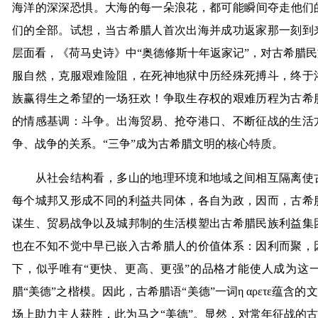
海洋的深深恐惧。大海的每一朵浪花，都可能瞬间夺走他们
们的全部。试想，当古希腊人首次出海并成功返家那一刻到
层面看，《荷马史诗》中“奥德修斯十年返家记”，对古希腊
服自然，克服艰难险阻，在死神地狱中历经殊死搏斗，终于
族赢得生之希望的一场狂欢！争取生存权的艰难历程为古希
的情感基调：斗争。出海贸易、抢夺港口、不断征战的生活
争、战争的关系。“三争”成为古希腊文明的核心特质。
从社会结构看，多山的地理环境和地域之间相互隔离使古
每个城邦又形成不同的利益共同体，各自为政，因而，古希
谋生、贸易战争以及城邦制的生活模塑出古希腊民族利益集
也在不知不觉中早已嵌入古希腊人的价值体系：因利而聚，
下，似乎唯有“更快、更高、更强”的品格才能使人成为这
腊“美德”之楷模。因此，古希腊语“美德”一词η αρετε蕴含
场上助力主人获胜，此为马之“美德”。显然，对常年征战的古