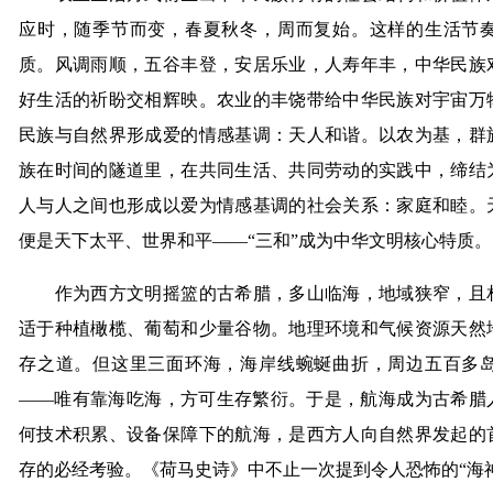
应时，随季节而变，春夏秋冬，周而复始。这样的生活节
质。风调雨顺，五谷丰登，安居乐业，人寿年丰，中华民族
好生活的祈盼交相辉映。农业的丰饶带给中华民族对宇宙万
民族与自然界形成爱的情感基调：天人和谐。以农为基，群
族在时间的隧道里，在共同生活、共同劳动的实践中，缔结
人与人之间也形成以爱为情感基调的社会关系：家庭和睦。
便是天下太平、世界和平——“三和”成为中华文明核心特质。
作为西方文明摇篮的古希腊，多山临海，地域狭窄，且相
适于种植橄榄、葡萄和少量谷物。地理环境和气候资源天然
存之道。但这里三面环海，海岸线蜿蜒曲折，周边五百多
——唯有靠海吃海，方可生存繁衍。于是，航海成为古希腊
何技术积累、设备保障下的航海，是西方人向自然界发起的
存的必经考验。《荷马史诗》中不止一次提到令人恐怖的“海