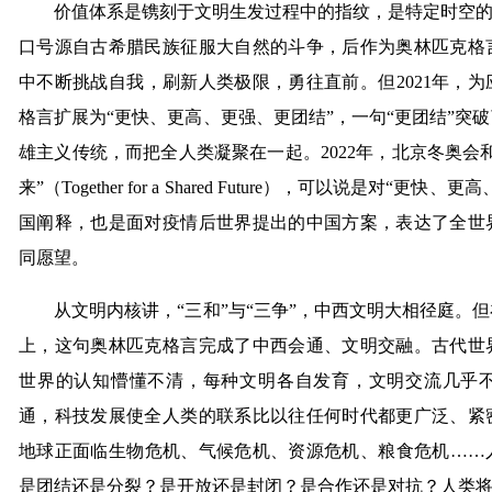
价值体系是镌刻于文明生发过程中的指纹，是特定时空的产
口号源自古希腊民族征服大自然的斗争，后作为奥林匹克格
中不断挑战自我，刷新人类极限，勇往直前。但2021年，
格言扩展为“更快、更高、更强、更团结”，一句“更团结”突
雄主义传统，而把全人类凝聚在一起。2022年，北京冬奥会
来”（Together for a Shared Future），可以说是对
国阐释，也是面对疫情后世界提出的中国方案，表达了全世
同愿望。
从文明内核讲，“三和”与“三争”，中西文明大相径庭。但在
上，这句奥林匹克格言完成了中西会通、文明交融。古代世
世界的认知懵懂不清，每种文明各自发育，文明交流几乎
通，科技发展使全人类的联系比以往任何时代都更广泛、紧
地球正面临生物危机、气候危机、资源危机、粮食危机……
是团结还是分裂？是开放还是封闭？是合作还是对抗？人类