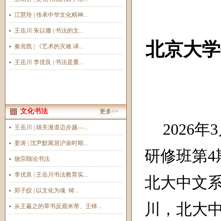
江慧玲 | 传承中华文化精神...
王岳川 朱以撒 | 书法的文...
北京大学
秦兆凯 | 《艺术的灾难 译...
王岳川 李优良 | 书法是重...
文化书法
更多>>
2026
年
3
王岳川 | 雄关漫道迈步越—...
姜涛 | 沈尹默寓居沪渝时期...
研修班第
4
饶宗颐论书法
李优良 | 王岳川书法教育实...
北大中文
郑子皎 | 以文化为魂 铸...
川，北大
从王羲之的草书反观米芾、王铎...