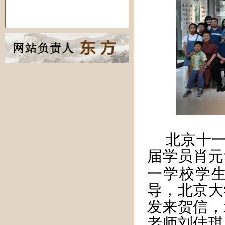
北京十
届
学员
肖元
一学校学
导，北京大
发来贺信，
老师刘佳琪