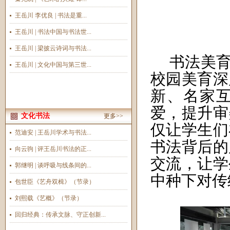
王岳川 李优良 | 书法是重...
王岳川 | 书法中国与书法世...
王岳川 | 梁披云诗词与书法...
书法美
王岳川 | 文化中国与第三世...
校园美育深
新、名家
爱，提升审
文化书法
更多>>
仅让学生们
范迪安 | 王岳川学术与书法...
书法背后的
向云驹 | 评王岳川书法的正...
交流，让学
郭继明 | 谈呼吸与线条间的...
中种下对传
包世臣《艺舟双楫》（节录）
刘熙载《艺概》（节录）
回归经典：传承文脉、守正创新...