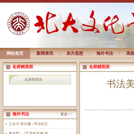
网站首页
新闻资讯
东方思想
海外书法
高
名师精英班
名师精英班
名师精英班
书法
海外书法
更多>>
王岳川 朱以撒 | 书法的文...
秦兆凯 | 《艺术的灾难 译...