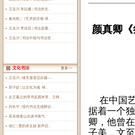
王岳川 朱以撒 | 书法的文...
秦兆凯 | 《艺术的灾难 译...
颜真卿《
王岳川 李优良 | 书法是重...
王岳川 | 书法中国与书法世...
文化书法
更多>>
王岳川 | 雄关漫道迈步越—...
郑子皎 | 以文化为魂 铸...
从王羲之的草书反观米芾、王铎...
在中国
刘长平 | 现代书法无须辨识...
据着一个独
苏东坡黄山谷谈书卷气
卿，他曾在
张仁 | 墨韵承文脉 新声启...
子美，文至