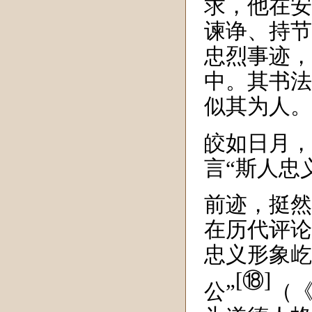
求，他在安
谏诤、持节
忠烈事迹，
中。其书法
似其为人。
皎如日月，
言“
斯人忠
前迹，挺然
在历代评论
忠义形象屹
[⑱]
公
”
（