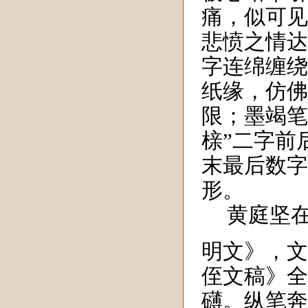
痛，似可见
悲愤之情达
字连绵缠绕
纸缘，仿佛
限；墨竭笔
榇”二字前
末最后数字
形。
黄庭坚
明文》，文
侄文稿》全
礴。纵笔奔