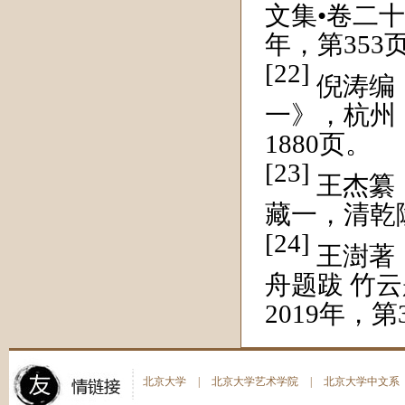
文集•卷二
年，第353
[22]
倪涛编
一》，杭州
1880页。
[23]
王杰纂
藏一，清乾
[24]
王澍著
舟题跋 竹
2019年，第
北京大学
|
北京大学艺术学院
|
北京大学中文系