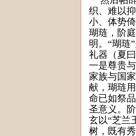
然后帖
织、难以抑
小、体势倚
瑚琏，阶庭
明。“瑚琏
礼器（夏曰
一是尊贵与
家族与国家
献，瑚琏用
命已如祭品
圣意义。阶
玄以“芝兰
树，既有秀