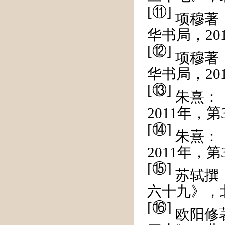
[⑪]
项穆著
华书局，20
[⑫]
项穆著
华书局，20
[⑬]
朱熹：
2011年，第
[⑭]
朱熹：
2011年，第
[⑮]
苏轼撰
六十九》，北
[⑯]
欧阳修