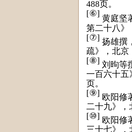
488页。
[⑥]
黄庭坚
第二十八》，
[⑦]
扬雄撰
疏》，北京：
[⑧]
刘昫等
一百六十五》
页。
[⑨]
欧阳修
二十九》，北
[⑩]
欧阳修
三十七》，北