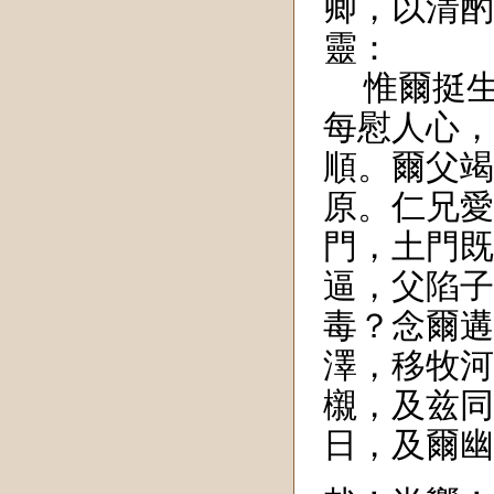
卿，以清酌
靈：
惟爾挺
每慰人心，
順。爾父竭
原。仁兄愛
門，土門既
逼，父陷子
毒？念爾遘
澤，移牧河
櫬，及兹同
日，及爾幽