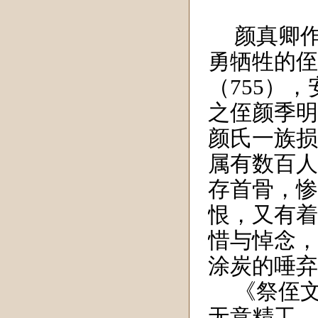
颜真卿
勇牺牲的侄
（755）
之侄颜季明
颜氏一族损
属有数百人
存首骨，惨
恨，又有着
惜与悼念，
涂炭的唾弃
《祭侄
无意精工，