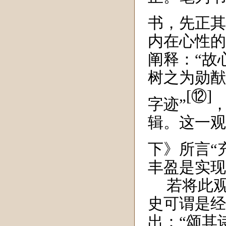
书，先正其
内在心性的
阐释：“
故
树之为勋猷
[⑫]
字迹
”
辑。这一观
下》所言“
丰盈是实现
若将此
史可谓是经
出：“
颂其