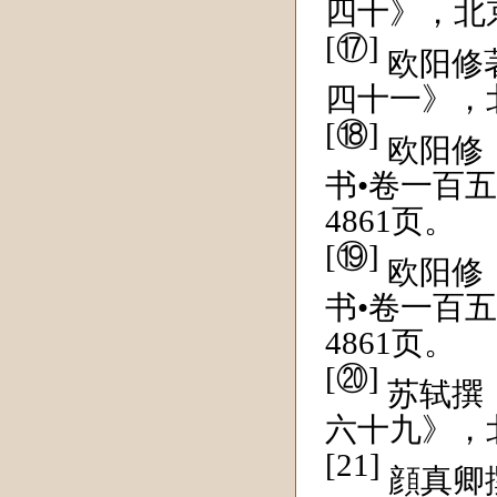
四十》，北京
[⑰]
欧阳修
四十一》，北
[⑱]
欧阳修
书•卷一百
4861页。
[⑲]
欧阳修
书•卷一百
4861页。
[⑳]
苏轼撰
六十九》，北
[21]
顔真卿