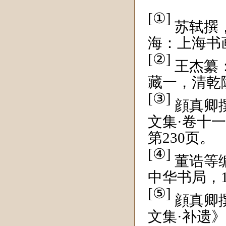
[①]
苏轼撰
海：上海书画
[②]
王杰纂
藏一，清乾
[③]
顔真卿
文集·卷十
第230页。
[④]
董诰等
中华书局，1
[⑤]
顔真卿
文集·补遗