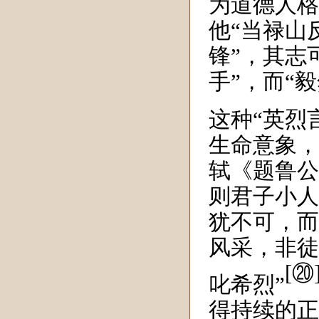
为道德人格
他“
当禄山
锋
”，其志
手
”，而“
毅
这种“
英烈
生命意象，
轼《题鲁公
则君子小人
犹不可，而
风采，非徒
[⑳
叱希烈
”
得持续的正