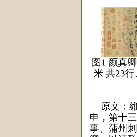
图1 颜真卿
米 共23
原文：
申，第十三
事、蒲州刺