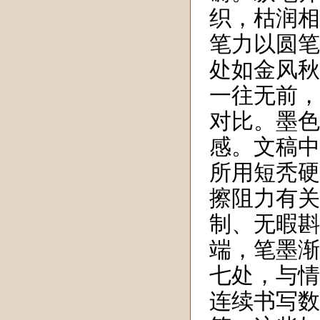
织，枯润相
笔力以圆笔
处如金风秋
一往无前，
对比。墨色
感。文稿中
所用短秃硬
擦阻力有关
制、无暇斟
端，笔墨渐
七处，与情
连续书写数