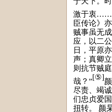
于天下。时
激于衷……
臣传论》亦
贼事虽无成
应，以二公
日，平原亦
声；真卿立
则抗节贼庭
[⑤]
哉？
”
颜
尽责、竭诚
们忠贞爱国
扭转。 颜