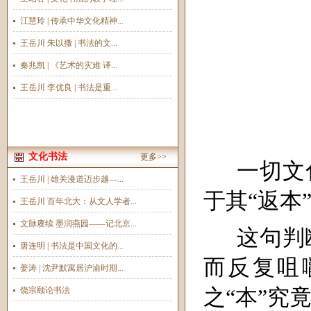
江慧玲 | 传承中华文化精神...
王岳川 朱以撒 | 书法的文...
秦兆凯 | 《艺术的灾难 译...
王岳川 李优良 | 书法是重...
文化书法
更多>>
一切文
王岳川 | 雄关漫道迈步越—...
于其“返本
王岳川 百年北大：从文人学者...
文脉赓续 墨润燕园——记北京...
这句判
唐连明 | 书法是中国文化的...
而反复咀
姜涛 | 沈尹默寓居沪渝时期...
饶宗颐论书法
之“本”究