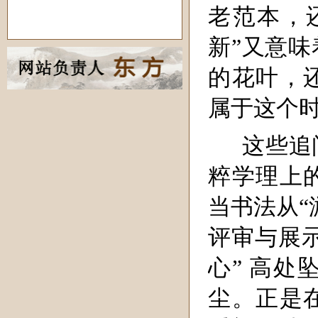
老范本，
新”又意
的花叶，
属于这个
这些追
粹学理上
当书法从“
评审与展示
心” 高
尘。正是