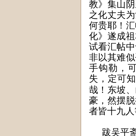
教》集山阴
之化丈夫为
何贵耶！汇
化》遂成祖
试看汇帖中
非以其难似
手钩勒，
失，定可知
哉！东坡、
豪，然摆脱
者皆十九人
跋吴平