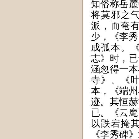
知俗称岳麓
将莫邪之
派，而奄
少，《李秀
成孤本。
志》时，已
涵忽得一本
寺》、《
本，《端州
迹。其恒赫
已。《云麾
以跌宕掩
《李秀碑》