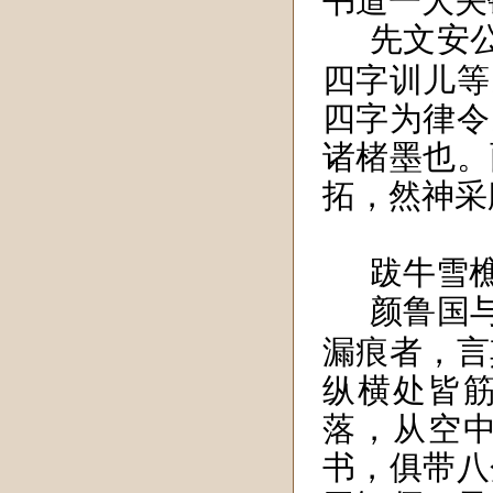
书道一大关
先文安
四字训儿等
四字为律令
诸楮墨也。
拓，然神采
跋牛雪
颜鲁国
漏痕者，言
纵横处皆
落，从空
书，俱带八