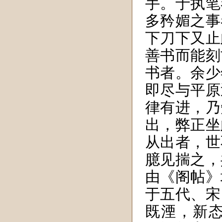
手。于执笔
多矜媚之事
下刀下又止
善书而能刻
书者。余少
即尽与平原
律有进，乃
出，弊正坐
从出者，世
臆见揣之，
由《阁帖》
于五代、宋
既湮，新