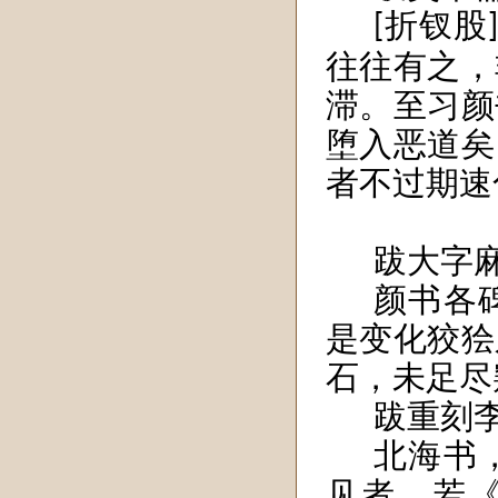
折钗股
[
]
往往有之，
滞。至习颜
堕入恶道矣
者不过期速
跋大字
颜书各
是变化狡狯
石，未足尽
跋重刻
北海书
见者，若