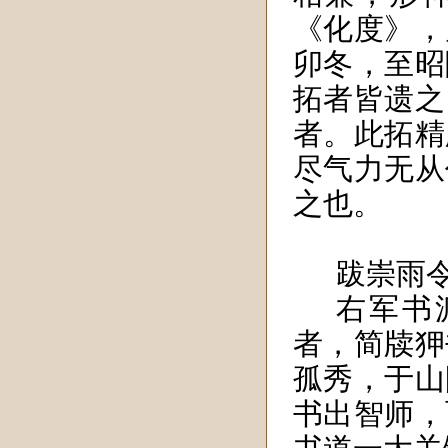
《化度》，
卯冬，至昭
拓者皆遗之
者。此拓精
尽气力无从
之也。
跋崇雨
右军书
者，简牍狎
孤秀，于山
书出智师，