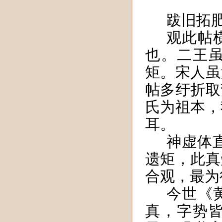
跋旧拓
观此帖
也。二王
矩。宋人虽
帖多纡折取
氏为祖本，
耳。
神虚体
遗矩，此真
合观，最为
今世《
真，字势