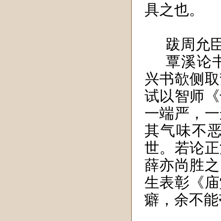
具之也。
跋周允
覃溪论
兴书欹侧取
试以智师《
一端严，一
其气味不
世。若论正
薛亦尚胜之
生表彰《庙
癖，余不能