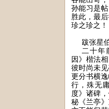
孙能习是帖
胜此，最后
珍之珍之！
跋张星
二十年
因》楷法相
彼时尚未见
更分书横逸
行，殊无
度》诸碑，
秘《兰亭》