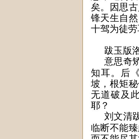
矣。因思古
锋天生自然
十驾为徒劳
跋玉版
意思奇
知耳。后
坡，根矩秘
无道破及
耶？
刘文清
临断不能臻
而不能尽其