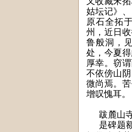
又收藏宋拓
姑坛记》、
原石全拓
州，近日收
鲁般洞，
处，今夏得
厚幸。窃谓
不依傍山阴
微尚焉。苦
增叹愧耳。
跋麓山
是碑题