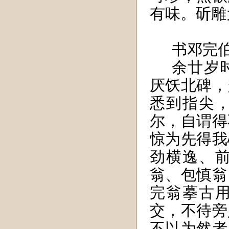
有味。斫雕
书邓完
余廿岁
厌饫北碑，
悉到指尖
尔，自谓得
惊为先得我
劲横逸、
翁、包慎翁
完翁摹古
交，不待旁
不以为然者