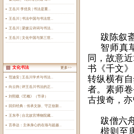
王岳川 李优良 | 书法是重...
王岳川 | 书法中国与书法世...
王岳川 | 梁披云诗词与书法...
跋陈叙
王岳川 | 文化中国与第三世...
智师真
同，故意近
书《千文》
文化书法
更多>>
转纵横有自
范迪安 | 王岳川学术与书法...
者。素师卷
向云驹 | 评王岳川书法的正...
刘熙载《艺概》（节录）
古搜奇，亦
回归经典：传承文脉、守正创新...
王东亭 | 台北故宫博物院藏...
跋僧六
言恭达：主体身心的在场与超越...
楷则至