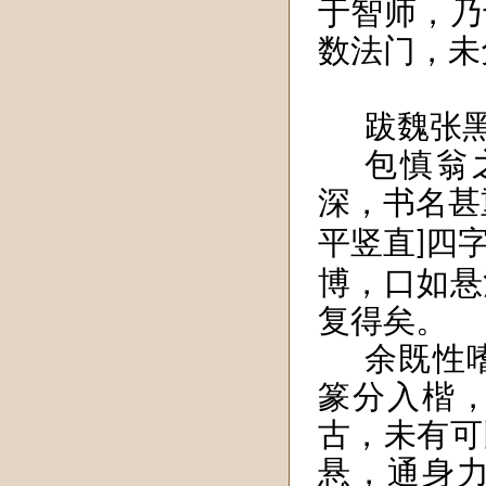
于智师，乃
数法门，未
跋魏张
包慎翁
深，书名甚
平竖直
四
]
博，口如悬
复得矣。
余既性
篆分入楷
古，未有可
悬，通身