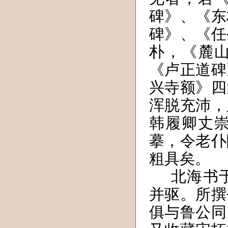
碑》、《东
碑》、《任
朴，《麓
《卢正道碑
兴寺额》四
浑脱充沛，
韩履卿丈
摹，令老仆
粗具矣。
北海书
并驱。所撰
俱与鲁公同