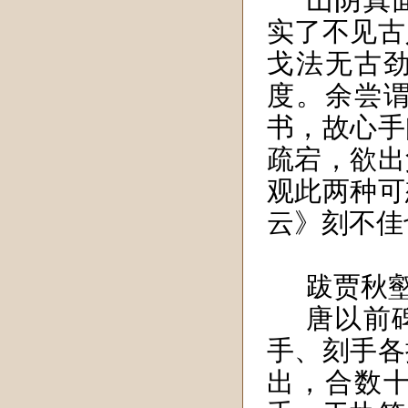
山阴真
实了不见古
戈法无古
度。余尝
书，故心手
疏宕，欲出
观此两种可
云》刻不佳
跋贾秋
唐以前
手、刻手各
出，合数