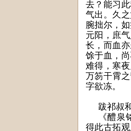
去？能习此
气出。久之
腕拙尔，如
元阳，庶气
长，而血亦
馀于血，尚
难得，寒夜
万笏干霄之
字欲冻。
跋祁叔
《醴泉
得此古拓观