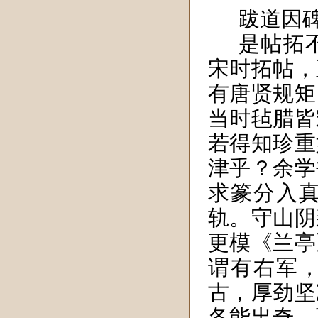
跋道因
是帖拓
宋时拓帖，
有唐贤规矩
当时毡腊皆
若得知珍重
津乎？余学
求篆分入
轨。守山阴
更模《兰亭
谓有右军
古，厚劲坚
各能出奇，