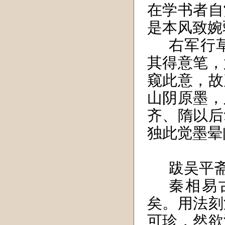
在学书者自
是本风致婉
右军行
其得意笔，
窥此意，故
山阴原墨，
齐、隋以后
独此觉墨晕
跋吴平
秦相易
矣。用法刻
可珍，然欲