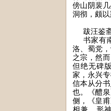
傍山阴裴几
洞彻，颇以
跋汪鉴
书家有
洛、蜀党，
之宗，然而
但绝无碑
家，永兴专
信本从分书
也。《醴泉
侧，《皇甫
相兼，形