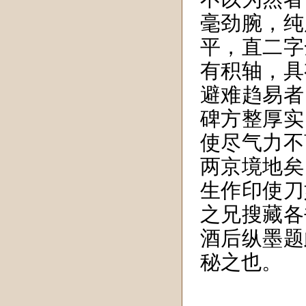
毫劲腕，纯
平，直二字
有积轴，具
避难趋易者
碑方整厚实
使尽气力不
两京境地矣
生作印使刀
之兄搜藏各
酒后纵墨题
秘之也。