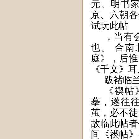
元、明书
京、六朝各
试玩此帖
，当有
也。 合
庭》，后惟
《千文》耳
跋褚临
《禊帖
摹，遂往
茧，必不徒
故临此帖者
间《禊帖》