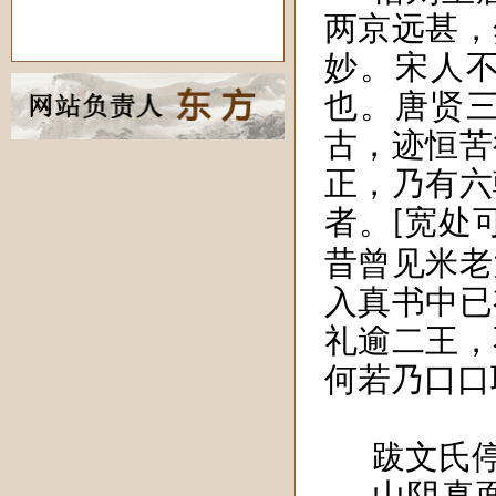
两京远甚，
妙。宋人
也。唐贤
古，迹恒苦
正，乃有六
者。
宽处
[
昔曾见米老
入真书中已
礼逾二王，
何若乃口口
跋文氏