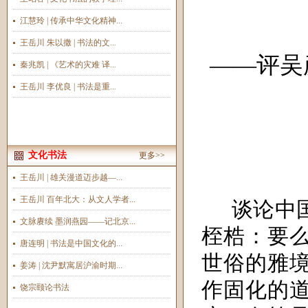
江慧玲 | 传承中华文化精神...
王岳川 朱以撒 | 书法的文...
——评吴
秦兆凯 | 《艺术的灾难 译...
王岳川 李优良 | 书法是重...
文化书法
更多>>
王岳川 | 雄关漫道迈步越—...
王岳川 百年北大：从文人学者...
谈论中
文脉赓续 墨润燕园——记北京...
桎梏：要
唐连明 | 书法是中国文化的...
世俗的雅
姜涛 | 沈尹默寓居沪渝时期...
作固化的
饶宗颐论书法