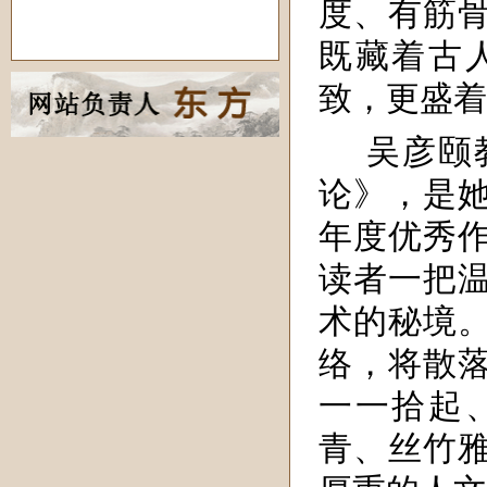
度、有筋
既藏着古
致，更盛着
吴彦颐
论》，是她
年度优秀
读者一把
术的秘境
络，将散
一一拾起
青、丝竹