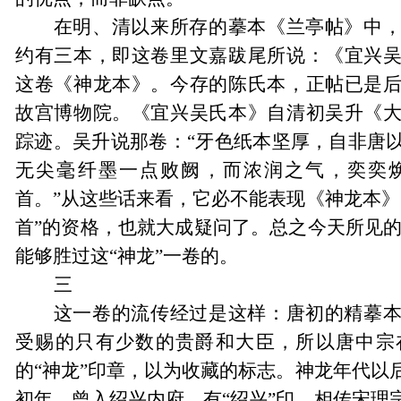
在明、清以来所存的摹本《兰亭帖》中
约有三本，即这卷里文嘉跋尾所说：《宜兴
这卷《神龙本》。今存的陈氏本，正帖已是
故宫博物院。《宜兴吴氏本》自清初吴升《
踪迹。吴升说那卷：
“
牙色纸本坚厚，自非唐
无尖毫纤墨一点败阙，而浓润之气，奕奕
首。
”
从这些话来看，它必不能表现《神龙本》
首
”
的资格，也就大成疑问了。总之今天所见的
能够胜过这
“
神龙
”
一卷的。
三
这一卷的流传经过是这样：唐初的精摹
受赐的只有少数的贵爵和大臣，所以唐中宗
的
“
神龙
”
印章，以为收藏的标志。神龙年代以
初年，曾入绍兴内府，有
“
绍兴
”
印。相传宋理