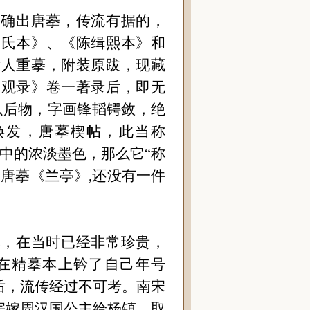
，确出唐摹，传流有据的，
吴氏本》、《陈缉熙本》和
后人重摹，附装原跋，现藏
大观录》卷一著录后，即无
以后物，字画锋韬锷敛，绝
焕发，唐摹楔帖，此当称
中的浓淡墨色，那么它
“
称
唐摹《兰亭》,还没有一件
本，在当时已经非常珍贵，
在精摹本上钤了自己年号
后，流传经过不可考。南宋
宗嫁周汉国公主给杨镇，取