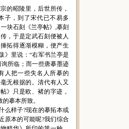
太宗的昭陵里，后世所传，
本子，到了宋代已不易多
了一块石刻《兰亭帖》,摹刻
流传，于是定武石刻便被人
刻捶拓得逐渐模糊，便产生
跋》里说：
“
右军书兰亭是
阳询所临；而一些唐摹墨迹
有人把一些失名人所摹的
是毫无根据的。清代有人又
亭帖》只是欧、褚的字迹，
致的摹本所致。
什么样子?现在的摹拓本或
近原本的可能呢?我们综合
文物精华》所印的第一种。