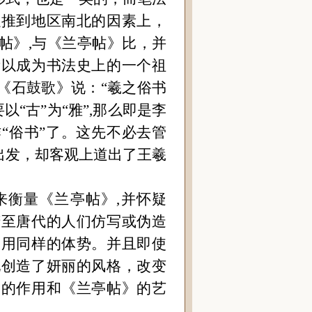
以推到地区南北的因素上，
帖》,与《兰亭帖》比，并
所以成为书法史上的一个祖
《石鼓歌》说：
“
羲之俗书
要以
“
古
”
为
“
雅
”
,那么即是李
“
俗书
”
了。这先不必去管
出发，却客观上道出了王羲
来衡量《兰亭帖》,并怀疑
隋至唐代的人们仿写或伪造
运用同样的体势。并且即使
他创造了妍丽的风格，改变
史的作用和《兰亭帖》的艺