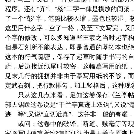
程序。还有
“
齐
”
、
“
殇
”
二字一律是横放的间架
了一个
“
彭
”
字，笔势比较收缩，墨色也较湿、
这里用什么字，空了一格，及至下文写完，又
个字的修改，可以多知道些王羲之当时起草
但是石刻所不能表达，即是普通的摹拓本也
这本的行气疏密，保存了起草时随手书写的
疏，后边接近纸尾时较密。这幅摹写用的纸
见末几行的拥挤并非由于摹写用纸的不够，
定武石刻，把行款排匀，加
上竖格后，这种现
只从这几点来看，足知这卷保存《兰亭
郭天锡跋这卷说是
“
于兰亭真迹上双钩
”
,又说
“
迹一等
”
,又说
“
宜切近真
”
。这并非一般的夸耀，
或问：这卷中的破锋、断笔、贼毫等等
家临写时信笔所致?怎能便认为是王羲之原迹上