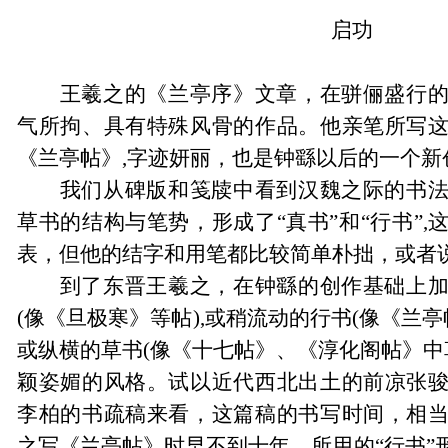
启功
王羲之的《兰亭序》文章，在骈俪盛行
气所拘、具有特殊风骨的作品。他亲笔所写
《兰亭帖》,字迹妍丽，也是钟繇以后的一个新
我们从碑版和笺牍中看到汉魏之际的书
草书的结构与笔势，形成了
“
真书
”
和
“
行书
”
,
表，但他的结字和用笔都比较简单朴拙，或者
到了东晋王羲之，在钟繇的创作基础上
(像《旦极寒》等帖),或稍流动的行书(像《兰亭
或纵横的草书(像《十七帖》、《淳化阁帖》中
颖姿媚的风格。试以近代西北出土的前凉张
李柏的书疏稿来看，这篇稿的书写时间，相
之写《兰亭帖》时早不到十年，所用的
“
行书
”