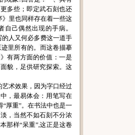
里更多些；即定武石刻也还
序》里也同样存在着一些这
者自己偶然出现的
手病。
写的人又何必多费这一道手
原迹里所有的。而这卷描摹
帖》有两方面的价值：一是
的面貌，足供研究探索。这
的艺术效果，因为字口经过
程中，最易体会：用笔写在
得
“
厚重
”
。在书法中也是一
浓淡，当然不如石刻不分浓
拓本那样
“
呆重
”
,这正是这卷