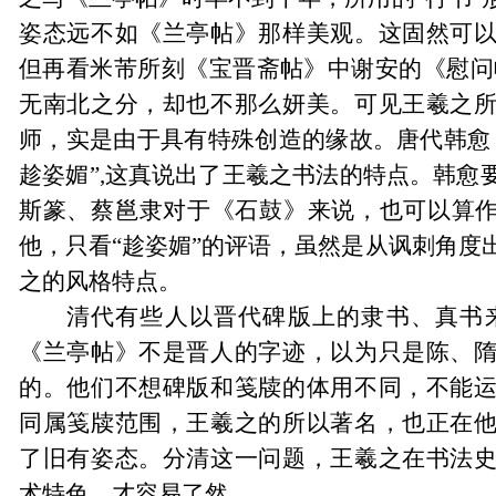
姿态远不如《兰亭帖》那样美观。这固然可
但再看米芾所刻《宝晋斋帖》中谢安的《慰问
无南北之分，却也不那么妍美。可见王羲之
师，实是由于具有特殊创造的缘故。唐代韩愈
趁姿媚
”
,这真说出了王羲之书法的特点。韩愈
斯篆、蔡邕隶对于《石鼓》来说，也可以算
作
他，只看
“
趁姿媚
”
的评语，虽然是从讽刺角度
之的风格特点。
清代有些人以晋代碑版上的隶书、真书
《兰亭帖》不是晋人的字迹，以为只是陈、
的。他们不想碑版和笺牍的体用不同，不能
同属笺牍范围，王羲之的所以著名，也正在
了旧有姿态。分清这一问题，王羲之在书法
术特色，才容易了然。