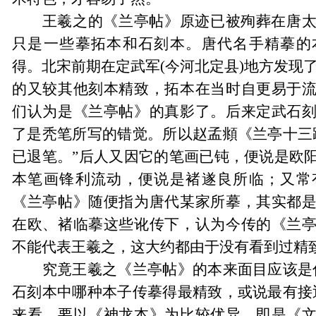
王羲之的《兰亭帖》原迹已被殉葬在唐
只是一些摹拓本和石刻本。唐代名手精摹的
得。北宋前期在定武军(今河北定县)地方发现
的又较其他刻本精致，拓本在当时自更易于
们认为是《兰亭帖》的真影了。后来定武石
了是秃笔所写的错觉。所以赵孟頫《兰亭十三
已退笔。
”
后人又因它的笔画已钝，便说是欧
本笔画锋利流动，便说是褚遂良所临；又常
《兰亭帖》随便指为唐代某家所摹，其实都
在欧、褚临摹这些讹传下，认为今传的《兰
不能代表王羲之，这大约都由于没有看到过精
究竟王羲之《兰亭帖》的本来面目应该是
石刻本中哪种本子传摹得最精致，或说最有接
来看，要以《神龙本》为比较优异，即是《