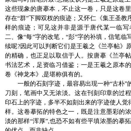
这些现象的唐摹本，不止这一卷，只是这卷
存在
“
群
”
下脚双杈的痕迹；又怀仁《集王圣教
样的痕迹；可见这并非是源于唐代某一临写
二、像“
每
”
字的改笔，
“
彭
”
字的补填，信笔临
续呢?因此可以判断它们是王羲之《兰亭帖》
的精确，也正足以取信于人。按唐摹《兰亭
书法艺术，足资临习借鉴；一是王羲之原本
卷《神龙本》,是堪称俱有的。
一般的石刻字迹，最容易出现一种
“
古朴
”
刀刻，笔画中又无浓淡。这在刊刻印章的过
印石上的字迹，多半不如刻出来的字迹使人觉
样。这卷摹拓的特色之一，既是注意墨彩的
淡的那样
“
浑厚
”
,也恐不如有些平填浓墨的摹
的优点，而非缺点。