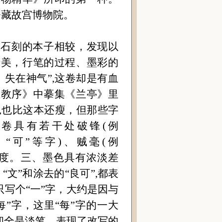
，今藏故宫博物院。
武石刻的本子相较，发现以
精美，行笔的过程、墨彩的
，失在神气
”
,这卷却是
有血
圣教序》中摹集《兰亭》里
,也比这本还瘦，但那些字
卷具有若干处破锋(例
、
“
可
”
等字)、贼毫(例
态度。三、墨色具有浓淡差
、
“
文
”
和涂去的
“
良可
”
,都表
只写个
“
一
”
字，大约是因与
每
”
字，这里
“
每
”
字的一大
却全是淡笔，表现了改写的