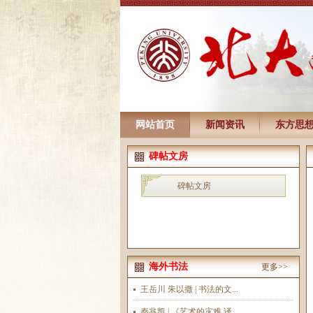
网站首页
新闻资讯
东方思
碑帖文房
碑帖文房
海外书法
更多>>
王岳川 朱以撒 | 书法的文...
秦兆凯 | 《艺术的灾难 译...