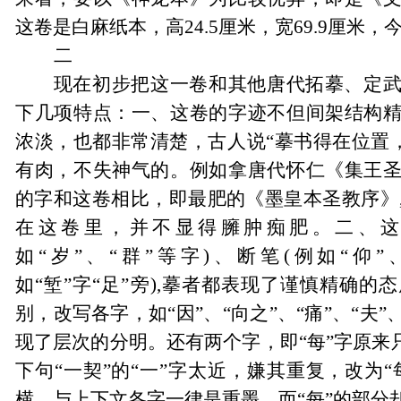
这卷是白麻纸本，高24.5厘米，宽69.9厘米
二
现在初步把这一卷和其他唐代拓摹、定
下几项特点：一、这卷的字迹不但间架结构
浓淡，也都非常清楚，古人说
“
摹书得在位置
有肉，不失神气的。例如拿唐代怀仁《集王
的字和这卷相比，即最肥的《墨皇本圣教序》
在这卷里，并不显得臃肿痴肥。二、这
如“
岁
”
、
“
群
”
等字)、断笔(例如
“
仰
”
如
“
堑
”
字
“
足
”
旁),摹者都表现了谨慎精确的
别，改写各字，如
“
因
”
、
“
向之
”
、
“
痛
”
、
“
夫
”
现了层次的分明。还有两个字，即
“
每
”
字原来
下句
“
一契
”
的
“
一
”
字太近，嫌其重复，改为
“
横，与上下文各字一律是重墨，而
“
每
”
的部分