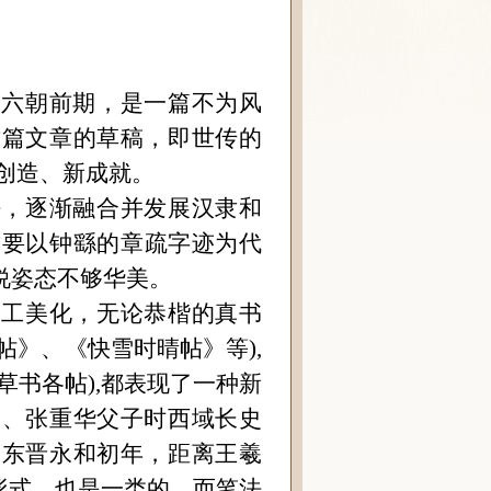
的六朝前期，是一篇不为风
这篇文章的草稿，即世传的
创造、新成就。
法，逐渐融合并发展汉隶和
这要以钟繇的章疏字迹为代
说姿态不够华美。
加工美化，无论恭楷的真书
帖》、《快雪时晴帖》等),
草书各帖),都表现了一种新
骏、张重华父子时西域长史
当东晋永和初年，距离王羲
形式，也是一类的，而笔法