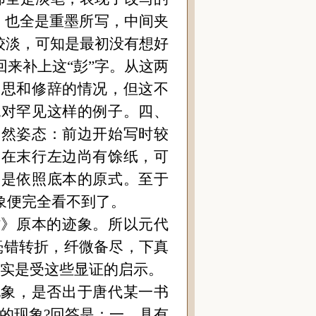
，也全是重墨所写，中间夹
较淡，可知是最初没有想好
回来补上这
“
彭
”
字。从这两
构思和修辞的情况，但这不
绝对罕见这样的例子。四、
自然姿态：前边开始写时较
，在末行左边尚有馀纸，可
而是依照底本的原式。至于
象便完全看不到了。
帖》原本的迹象。所以元代
毫错转折，纤微备尽，下真
实是受这些显证的启示。
现象，是否出于唐代某一书
的现象?回答是：一、具有