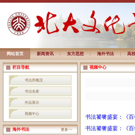
网站首页
新闻资讯
东方思想
海外书法
高
栏目导航
视频中心
书法所概况
书法名家
作品展示
视频中心
书法饕餮盛宴：《百
书法饕餮盛宴：《百
海外书法
更多>>