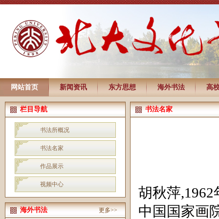
网站首页
新闻资讯
东方思想
海外书法
高
栏目导航
书法名家
书法所概况
书法名家
作品展示
视频中心
胡秋萍
,1962
中国国家画
海外书法
更多>>