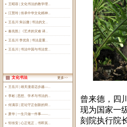
王昭容 | 文化书法的教学理...
江慧玲 | 传承中华文化精神...
王岳川 朱以撒 | 书法的文...
秦兆凯 | 《艺术的灾难 译...
王岳川 李优良 | 书法是重...
王岳川 | 书法中国与书法世...
文化书法
更多>>
王岳川 | 雄关漫道迈步越—...
李彬 | 思想、学术与书法的...
曾来德，四
何满宗 | 宏论守正创新的辩...
现为国家一
萧华 | 一生只做一件事——...
刻院执行院
邹传安 | 心正笔正，书即其...