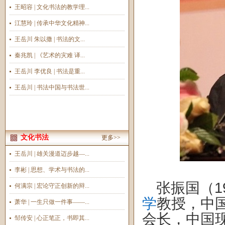
王昭容 | 文化书法的教学理...
江慧玲 | 传承中华文化精神...
王岳川 朱以撒 | 书法的文...
秦兆凯 | 《艺术的灾难 译...
王岳川 李优良 | 书法是重...
王岳川 | 书法中国与书法世...
文化书法
更多>>
王岳川 | 雄关漫道迈步越—...
李彬 | 思想、学术与书法的...
张振国（1
何满宗 | 宏论守正创新的辩...
学
教授，中
萧华 | 一生只做一件事——...
会长，中国
邹传安 | 心正笔正，书即其...