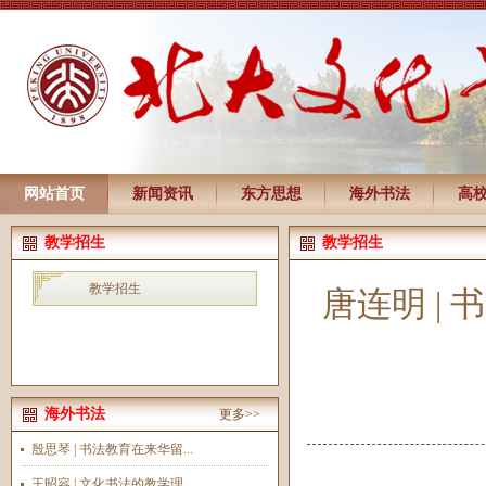
网站首页
新闻资讯
东方思想
海外书法
高
教学招生
教学招生
教学招生
唐连明 |
海外书法
更多>>
殷思琴 | 书法教育在来华留...
王昭容 | 文化书法的教学理...