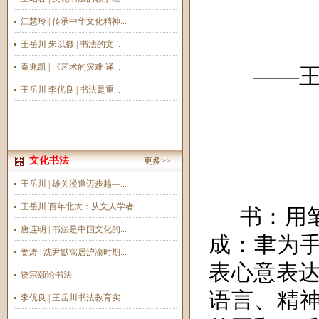
江慧玲 | 传承中华文化精神...
王岳川 朱以撒 | 书法的文...
秦兆凯 | 《艺术的灾难 译...
——
王岳川 李优良 | 书法是重...
文化书法
更多>>
王岳川 | 雄关漫道迈步越—...
王岳川 百年北大：从文人学者...
书：用
唐连明 | 书法是中国文化的...
成：聿为
姜涛 | 沈尹默寓居沪渝时期...
表心意表达
饶宗颐论书法
语言、精
李优良 | 王岳川书法教育实...