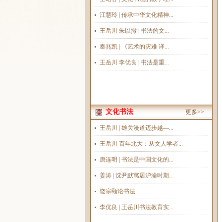
江慧玲 | 传承中华文化精神...
王岳川 朱以撒 | 书法的文...
秦兆凯 | 《艺术的灾难 译...
王岳川 李优良 | 书法是重...
文化书法
更多>>
王岳川 | 雄关漫道迈步越—...
王岳川 百年北大：从文人学者...
唐连明 | 书法是中国文化的...
姜涛 | 沈尹默寓居沪渝时期...
饶宗颐论书法
李优良 | 王岳川书法教育实...