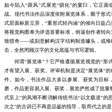
如今陷入“跟风”式展览“驯化”的窠臼，它正面
战。现代书法作品深度依附展览体系，囿于形式
式层面标新立异，“重形式轻内涵”的倾向日益
将视觉构图奉为评选首要标准，倒逼创作者转向
致猎奇——或刻意解构汉字结构制造噱头，或堆
击，全然罔顾汉字的文化底蕴与书写逻辑。
何谓“展览体”？它严格遵循展览视觉的“形
才有望入展、获奖。评审机制是决定“展览体”
件。如今，书法作品大多以参展、获奖为目标
磨，作品更容易入展、获奖，展览俨然成了批量制
式至上”的风潮不断消解传统书法“以文载道”的
次之”的古训已不再是品鉴的指导，取而代之的