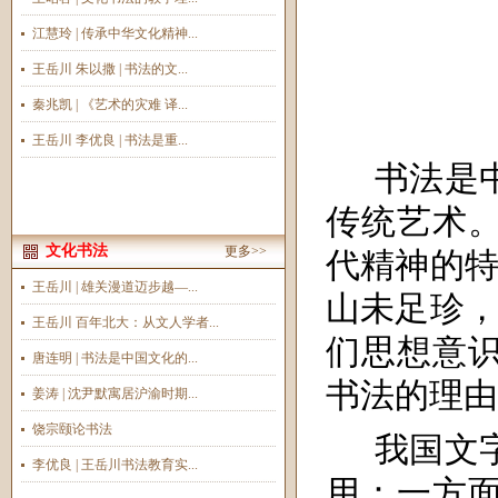
江慧玲 | 传承中华文化精神...
王岳川 朱以撒 | 书法的文...
秦兆凯 | 《艺术的灾难 译...
王岳川 李优良 | 书法是重...
书法是
传统艺术
文化书法
更多>>
代精神的特
王岳川 | 雄关漫道迈步越—...
山未足珍，
王岳川 百年北大：从文人学者...
们思想意
唐连明 | 书法是中国文化的...
书法的理由
姜涛 | 沈尹默寓居沪渝时期...
饶宗颐论书法
我国文
李优良 | 王岳川书法教育实...
用：一方