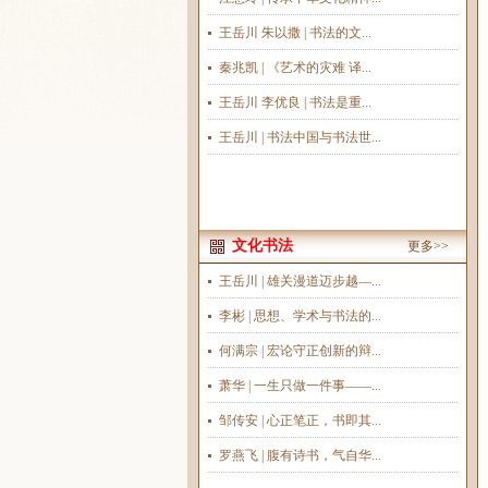
王岳川 朱以撒 | 书法的文...
秦兆凯 | 《艺术的灾难 译...
王岳川 李优良 | 书法是重...
王岳川 | 书法中国与书法世...
文化书法
更多>>
王岳川 | 雄关漫道迈步越—...
李彬 | 思想、学术与书法的...
何满宗 | 宏论守正创新的辩...
萧华 | 一生只做一件事——...
邹传安 | 心正笔正，书即其...
罗燕飞 | 腹有诗书，气自华...