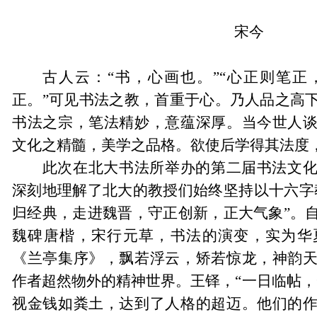
宋今
古人云
：
“书，心画也。”“心正则笔
正。”可见书法之教，首重于心。乃人品之高
书法之宗，笔法精妙，意蕴深厚。当今世人
文化之精髓，美学之品格。欲使后学得其法度
此次在北大书法所举办的第二届书法文
深刻地理解了北大的教授们始终坚持以十六字
归经典，走进魏晋，守正创新，正大气象”。
魏碑唐楷，宋行元草，书法的演变，实为华
《兰亭集序》，飘若浮云，矫若惊龙，神韵
作者超然物外的精神世界。王铎，“一日临帖，
视金钱如粪土，达到了人格的超迈。他们的