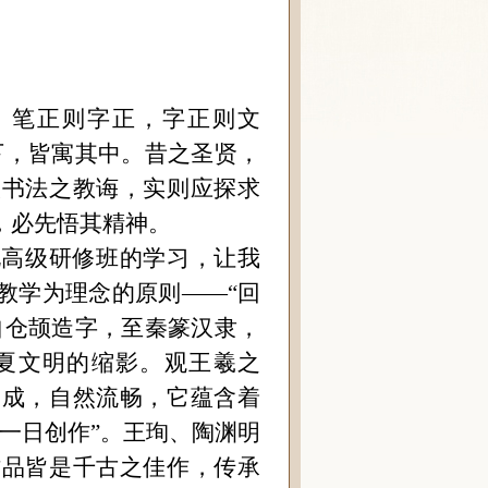
正，笔正则字正，字正则文
下，皆寓其中。昔之圣贤，
谈书法之教诲，实则应探求
，必先悟其精神。
化高级研修班的学习，让我
教学为理念的原则——“回
自仓颉造字，至秦篆汉隶，
夏文明的缩影。观王羲之
天成，自然流畅，它蕴含着
一日创作”。王珣、陶渊明
作品皆是千古之佳作，传承