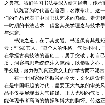
之典范。我们学习书法要深入研习经典，传承
以魏晋为时代基点追溯，名家辈出。这
们的作品代表了中国书法艺术的巅峰。走进
一时期的书法艺术，借鉴其美学理念与技术
与深邃。
书法之道，在于其变通。书道虽有其规
云
：
“书如其人。”每个人的性格、气质不同，
在掌握古典技法的基础上
，
勇于突破，将自
质，洞察与思考统统注入笔端，以恭敬之心
手交融，努力做到真正意义上的“学古而不泥古
在一个国家经济振兴的今天，文化建设
在是中国崛起的时代，需要正大气象的审美
品不仅要展现出大气磅礴、
正大光明
的气质
能体现书者高尚的情操和博大的胸怀。传达