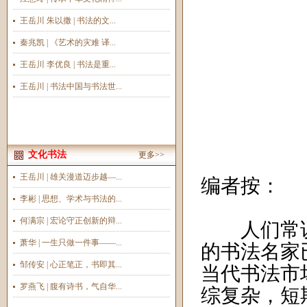
王岳川 朱以撒 | 书法的文...
秦兆凯 | 《艺术的灾难 译...
王岳川 李优良 | 书法是重...
王岳川 | 书法中国与书法世...
文化书法
更多>>
王岳川 | 雄关漫道迈步越—...
编者按：
李彬 | 思想、学术与书法的...
何满宗 | 宏论守正创新的辩...
人们常说“
萧华 | 一生只做一件事——...
的书法名家
邹传安 | 心正笔正，书即其...
当代书法市
罗燕飞 | 腹有诗书，气自华...
综复杂，短