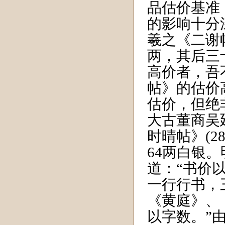
品估价基准
的影响十分
羲之《二谢帖
两，其后三
高价者，吾
帖》的估价
估价，但绝
大古董商吴
时晴帖》(2
64两白银
道：“书价
一行行书，
《黄庭》、
以字数。”