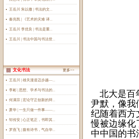
王岳川 朱以撒 | 书法的文...
秦兆凯 | 《艺术的灾难 译...
王岳川 李优良 | 书法是重...
王岳川 | 书法中国与书法世...
文化书法
更多>>
王岳川 | 雄关漫道迈步越—...
李彬 | 思想、学术与书法的...
北大是百年
何满宗 | 宏论守正创新的辩...
尹默，像我
萧华 | 一生只做一件事——...
纪随着西方
邹传安 | 心正笔正，书即其...
慢被边缘化
罗燕飞 | 腹有诗书，气自华...
中中国的书