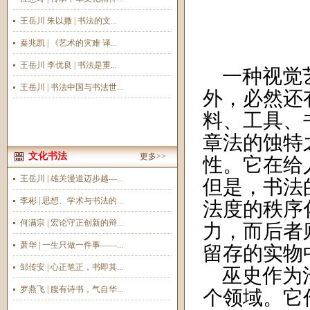
王岳川 朱以撒 | 书法的文...
秦兆凯 | 《艺术的灾难 译...
王岳川 李优良 | 书法是重...
一种视觉
王岳川 | 书法中国与书法世...
外，必然还
料、工具、
章法的蚀特
文化书法
更多>>
性。它在给
王岳川 | 雄关漫道迈步越—...
但是，书法
李彬 | 思想、学术与书法的...
法度的秩序
何满宗 | 宏论守正创新的辩...
力，而后者
萧华 | 一生只做一件事——...
留存的实物
邹传安 | 心正笔正，书即其...
巫史作为
罗燕飞 | 腹有诗书，气自华...
个领域。它