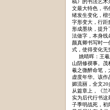
稿》的书法艺术
文最大特色，书
绪发生变化，楷
字形变大，行距
形成墨块，提升
法做字，本身线
颜真卿书写时一
式，使得变化无
姚晴晖
：王羲
山阴修禊事。茂
羲之微醉命笔，
虚度年华。该作
媚流丽，全文
20
从篇章上，《兰
实为后代行书这
子季明战死，初