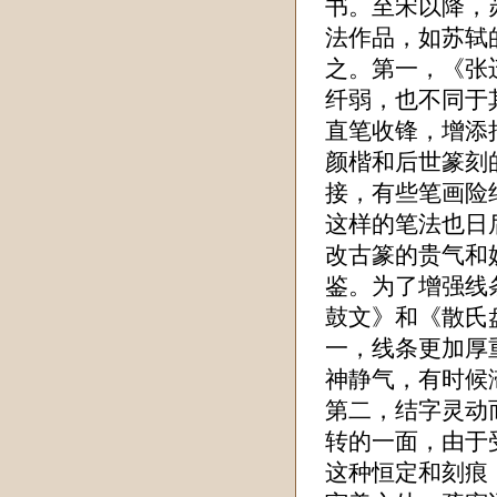
书。至宋以降，
法作品，如苏轼
之。第一，《张
纤弱，也不同于
直笔收锋，增添
颜楷和后世篆刻
接，有些笔画险
这样的笔法也日
改古篆的贵气和
鉴。为了增强线
鼓文》和《散氏
一，线条更加厚
神静气，有时候
第二，结字灵动
转的一面，由于
这种恒定和刻痕