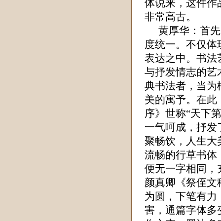
体说来，这件作
非常高古。
黄厚华
：首先
度统一。不仅体
表达之中。书法
与抒发情志的艺
典书法者，当为
美的寓予。在此
序》世称“天下
一气呵成，抒发
聚畅饮，人生大
流畅的行草书体
便无一字相同，
颜真卿《祭侄文
为圆，下笔有力
害，通篇字体多