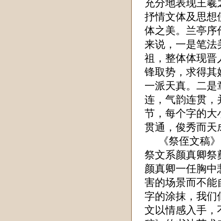
充分地表现王羲
抒情文体及思想
体之美。兰亭序
来说，一是笔法
祖，整体体现晋
锋取势，求得其
一派天真。二是
连，气韵连贯，
节，每个字的大
贯通，俊秀而天
《祭侄文稿》
祭文系颜真卿祭
颜真卿一任胸中
害的场景而不能
字的涂抹，我们
文以情感入手，