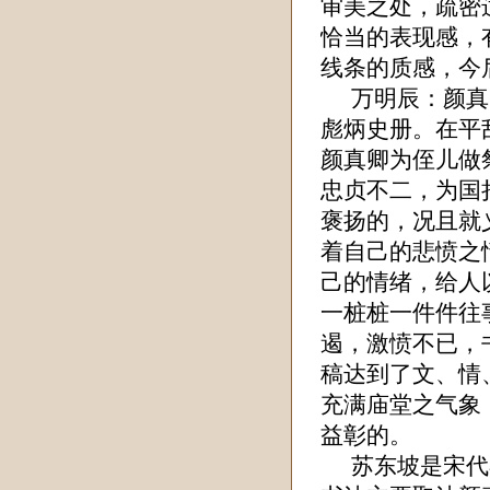
审美之处，疏密
恰当的表现感，
线条的质感，今
万明辰
：颜真
彪炳史册。在平
颜真卿为侄儿做
忠贞不二，为国
褒扬的，况且就
着自己的悲愤之
己的情绪，给人
一桩桩一件件往
遏，激愤不已，
稿达到了文、情
充满庙堂之气象
益彰的。
苏东坡是宋代