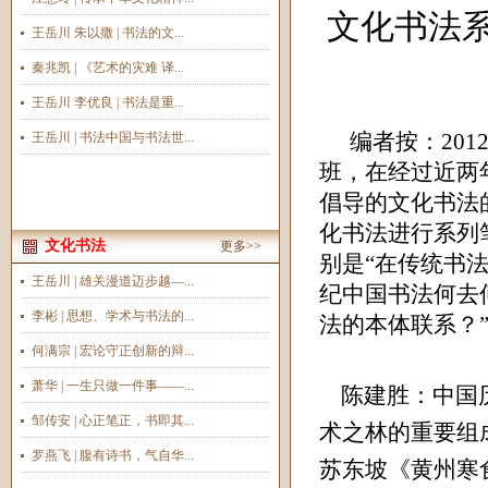
文化书法
王岳川 朱以撒 | 书法的文...
秦兆凯 | 《艺术的灾难 译...
王岳川 李优良 | 书法是重...
王岳川 | 书法中国与书法世...
编者按
：
201
班，在经过近两
倡导的文化书法
化书法进行系列
文化书法
更多>>
别是“
在传统书法
王岳川 | 雄关漫道迈步越—...
纪中国书法何去
李彬 | 思想、学术与书法的...
法的本体联系？
何满宗 | 宏论守正创新的辩...
萧华 | 一生只做一件事——...
陈建胜
：中国
邹传安 | 心正笔正，书即其...
术之林的重要组
罗燕飞 | 腹有诗书，气自华...
苏东坡《黄州寒