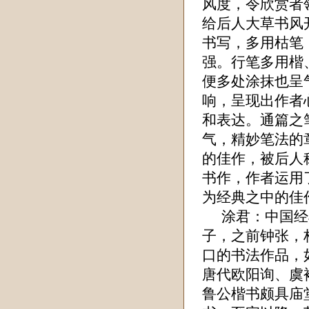
风度，令欣赏者
给后人大草书风
书写，多用枯笔
强。行笔多用楷
便多处涂抹也呈
响，呈现出作者
和表达。通篇之
气，精妙笔法的
的佳作，被后人
书作，作者运用
为经典之中的佳
涂君
：中国经
子，之前钟张，
口的书法作品，
唐代欧阳询、虞
鲁公楷书颇具庙