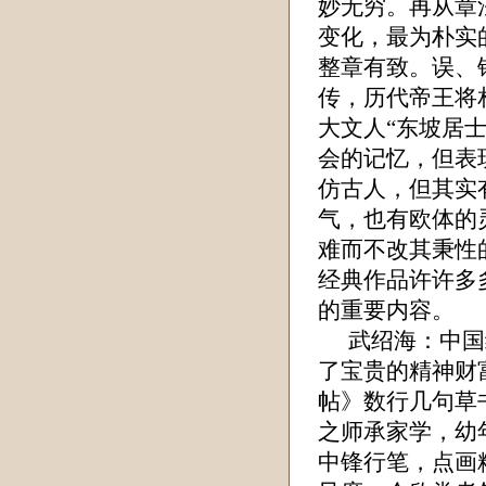
妙无穷。再从章
变化，最为朴实
整章有致。误、
传，历代帝王将
大文人“东坡居
会的记忆，但表
仿古人，但其实
气，也有欧体的
难而不改其秉性
经典作品许许多
的重要内容。
武绍海
：中国
了宝贵的精神财
帖》数行几句草
之师承家学，幼
中锋行笔，点画