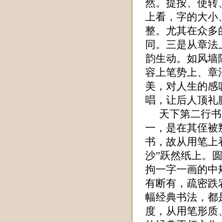
然。提按、使转
上看，字的大小
整。尤其在众多
同。三是从章法
韵生动。如风墙
容上笔势上、章
美，对人生的感
唱，让后人顶礼
天下第二行书
一，是在其侄被
书，故从用笔上
沙”跃然纸上。
拘一字一画的中
有断有，疏密跌
幅经典书法，都
度，从用笔形质