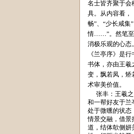
名士皆齐聚于会
具。从内容看，
畅”、“少长咸
情……”。然笔
消极乐观的心态
《兰亭序》是行
书体，亦由王羲
变，飘若凤，矫
术审美价值。
张丰
：王羲之
和一帮好友于兰
处于微曛的状态
情景交融，借景
道，结体欹侧妍