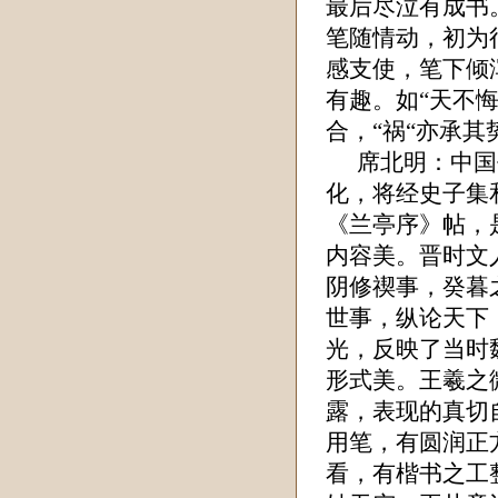
最后尽泣有成书
笔随情动，初为
感支使，笔下倾
有趣。如“天不悔
合，“祸“亦承
席北明
：中国
化，将经史子集
《兰亭序》帖，
内容美。晋时文
阴修禊事，癸暮
世事，纵论天下
光，反映了当时
形式美。王羲之
露，表现的真切
用笔，有圆润正
看，有楷书之工